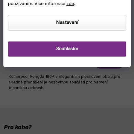
používáním. Více informací
zde
.
Nastavení
Kompresor Fengda AS-186A
Souhlasím
ukončeno
3 199 Kč
Detail
Kompresor Fengda 186A v elegantním plechovém obalu pro
snadné přenášení je nezbytnou součástí pro barvení
technikou airbrush.
Pro koho?