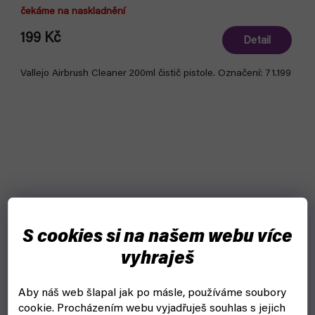
čekáme na naskladnění
199 Kč
Detail
Vallejo Airbrush Cleaner 200ml čistič pistole. Označení: 71.199
S cookies si na našem webu více
vyhraješ
Aby náš web šlapal jak po másle, používáme soubory
cookie.
Procházením webu vyjadřuješ souhlas s jejich