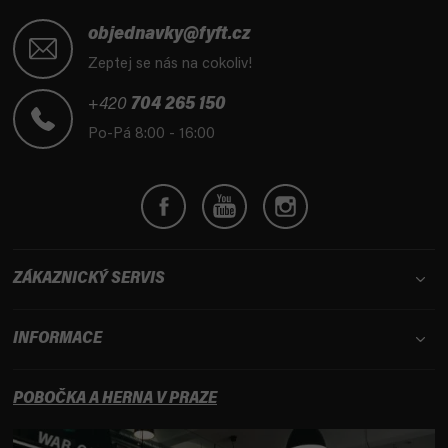
Z
á
objednavky@fyft.cz
p
Zeptej se nás na cokoliv!
a
t
+420
704 265 150
í
Po-Pá 8:00 - 16:00
ZÁKAZNICKÝ SERVIS
INFORMACE
POBOČKA A HERNA V PRAZE