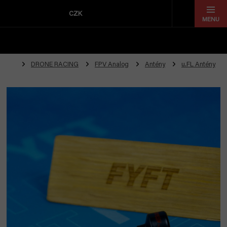
Přejít
na
CZK
obsah
DRONE RACING
FPV Analog
Antény
u.FL Antény