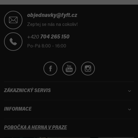
Z
á
objednavky@fyft.cz
p
Zeptej se nás na cokoliv!
a
t
+420
704 265 150
í
Po-Pá 8:00 - 16:00
ZÁKAZNICKÝ SERVIS
INFORMACE
POBOČKA A HERNA V PRAZE