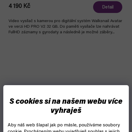
4 190 Kč
Detail
Video vysílač s kamerou pro digitální systém Walksnail Avatar
ve verzi HD PRO V2 32 GB. Do paměti vysílače lze nahrávat
FullHD záznamy s gyrodaty a následně je možné záběry...
S cookies si na našem webu více
vyhraješ
Aby náš web šlapal jak po másle, používáme soubory
cookie.
Procházením webu vyjadřuješ souhlas s jejich