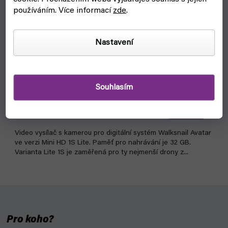
používáním. Více informací
zde
.
Nastavení
Avatar HD Mini 1S Lite kit (Walksnail)
Souhlasím
čekáme na naskladnění
2 590 Kč
Detail
Video vysílač s kamerou pro digitální systém Walksnail Avatar
ve verzi Mini HD 1S Lite. Paměť pro nahrávání je 32 GB.
Varianta Lite 1S je zaměřená pro ty nejmenší drony z...
Pro koho?