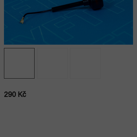
290 Kč
Měrná
cena: