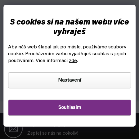
Po vítězství v předkole má Deku v další disciplíně velké
S cookies si na našem webu více
problémy. Upírají se na něho zraky všech! Ale Deku to jistě
zvládne!
vyhraješ
DOPLŇKOVÉ PARAMETRY
Aby náš web šlapal jak po másle, používáme soubory
cookie.
Procházením webu vyjadřuješ souhlas s jejich
Kategorie
:
My Hero Academia manga
používáním. Více informací
zde
.
EAN
:
9788074498343
Nastavení
JAZYK
:
Čeština
Položka byla vyprodána…
Souhlasím
Z
á
objednavky@fyft.cz
p
Zeptej se nás na cokoliv!