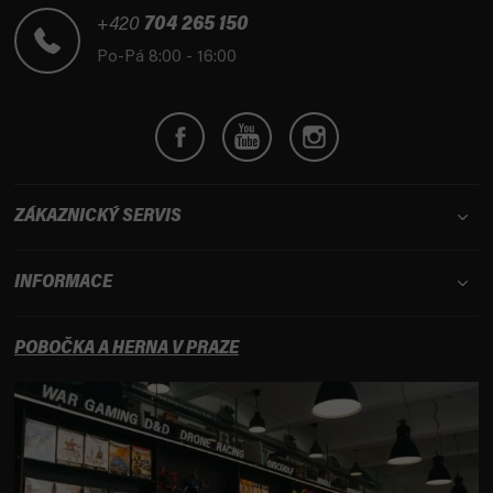
a
t
+420
704 265 150
í
Po-Pá 8:00 - 16:00
ZÁKAZNICKÝ SERVIS
INFORMACE
POBOČKA A HERNA V PRAZE