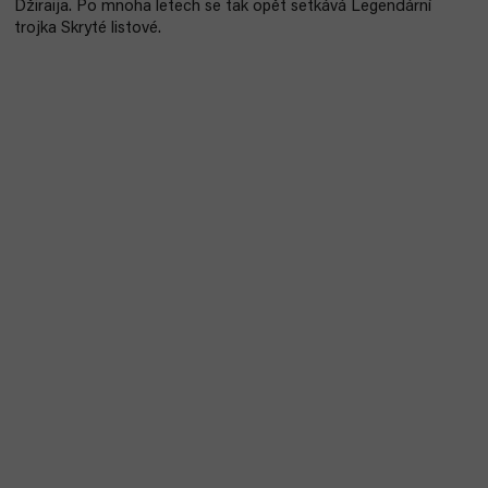
Džiraija. Po mnoha letech se tak opět setkává Legendární
trojka Skryté listové.