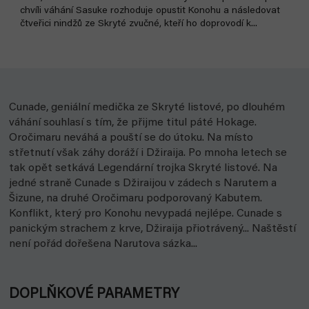
chvíli váhání Sasuke rozhoduje opustit Konohu a následovat
čtveřici nindžů ze Skryté zvučné, kteří ho doprovodí k...
Cunade, geniální medička ze Skryté listové, po dlouhém
váhání souhlasí s tím, že přijme titul páté Hokage.
Oročimaru neváhá a pouští se do útoku. Na místo
střetnutí však záhy doráží i Džiraija. Po mnoha letech se
tak opět setkává Legendární trojka Skryté listové. Na
jedné straně Cunade s Džiraijou v zádech s Narutem a
Šizune, na druhé Oročimaru podporovaný Kabutem.
Konflikt, který pro Konohu nevypadá nejlépe. Cunade s
panickým strachem z krve, Džiraija přiotrávený... Naštěstí
není pořád dořešena Narutova sázka...
DOPLŇKOVÉ PARAMETRY