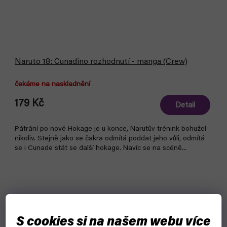
Naruto 18: Cunadino rozhodnutí - manga (Crew)
čekáme na naskladnění
179 Kč
Detail
Pátrání po nové Hokage je u konce, Narutův trénink bohužel
nikoliv. Stejně jako se čakra odmítá poddat jeho vůli, odmítá
se i Cunade stát se další hokage. Navíc se na scéně...
S cookies si na našem webu více