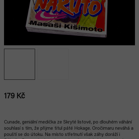
179 Kč
Měrná
cena:
Cunade, geniální medička ze Skryté listové, po dlouhém váhání
souhlasí s tím, že přijme titul páté Hokage. Oročimaru neváhá a
pouští se do útoku. Na místo střetnutí však záhy doráží i