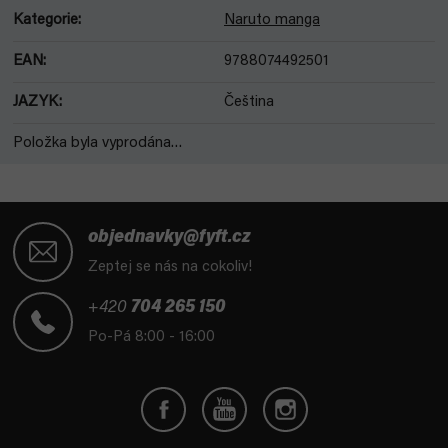
Kategorie
:
Naruto manga
EAN
:
9788074492501
JAZYK
:
Čeština
Položka byla vyprodána…
Z
á
objednavky@fyft.cz
p
Zeptej se nás na cokoliv!
a
t
+420
704 265 150
í
Po-Pá 8:00 - 16:00