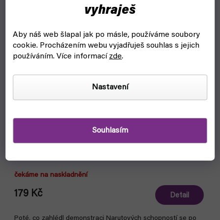
vyhraješ
Aby náš web šlapal jak po másle, používáme soubory
cookie.
Procházením webu vyjadřuješ souhlas s jejich
používáním. Více informací
zde
.
Nastavení
Souhlasím
Naruto 21: Neodpustitelné - manga (Crew)
čekáme na naskladnění
179 Kč
Detail
Poté, co zahlédl demonstraci Narutových schopností se po