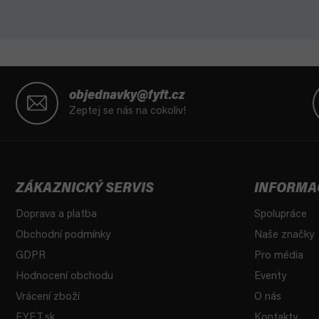
Z
á
objednavky@fyft.cz
p
Zeptej se nás na cokoliv!
a
t
í
ZÁKAZNICKÝ SERVIS
INFORMA
Doprava a platba
Spolupráce
Obchodní podmínky
Naše značky
GDPR
Pro média
Hodnocení obchodu
Eventy
Vrácení zboží
O nás
FYFT.sk
Kontakty