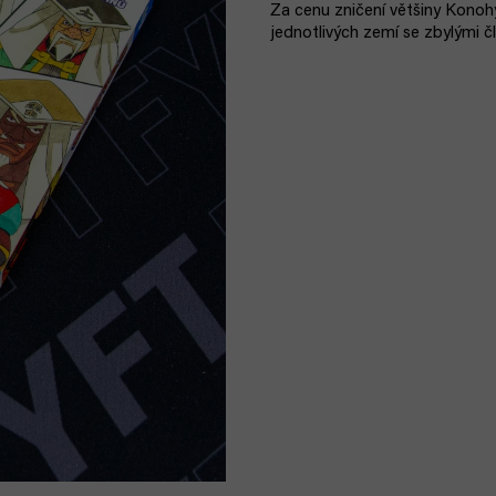
Za cenu zničení většiny Konohy
jednotlivých zemí se zbylými č