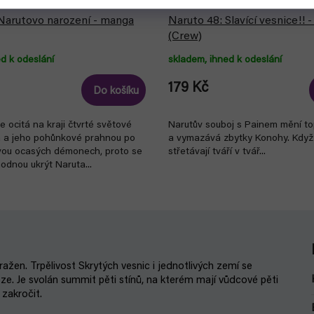
Narutovo narození - manga
Naruto 48: Slavící vesnice!! 
(Crew)
d k odeslání
skladem, ihned k odeslání
179 Kč
Do košíku
e ocitá na kraji čtvrté světové
Narutův souboj s Painem mění top
a a jeho pohůnkové prahnou po
a vymazává zbytky Konohy. Když
vou ocasých démonech, proto se
střetávají tváří v tvář...
hodnou ukrýt Naruta...
žen. Trpělivost Skrytých vesnic i jednotlivých zemí se
ze. Je svolán summit pěti stínů, na kterém mají vůdcové pěti
 zakročit.