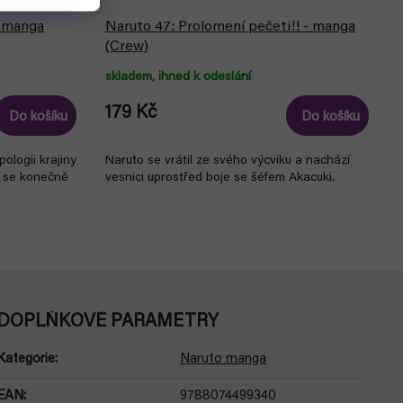
- manga
Naruto 47: Prolomení pečeti!! - manga
(Crew)
skladem, ihned k odeslání
179 Kč
Do košíku
Do košíku
ologii krajiny
Naruto se vrátil ze svého výcviku a nachází
 se konečně
vesnici uprostřed boje se šéfem Akacuki.
DOPLŇKOVÉ PARAMETRY
Kategorie
:
Naruto manga
EAN
:
9788074499340