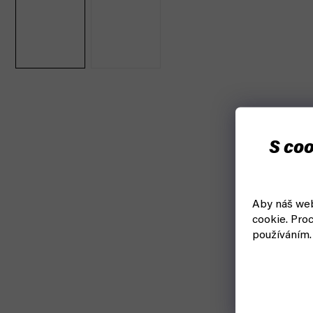
S coo
Aby náš web
cookie.
Proc
používáním.