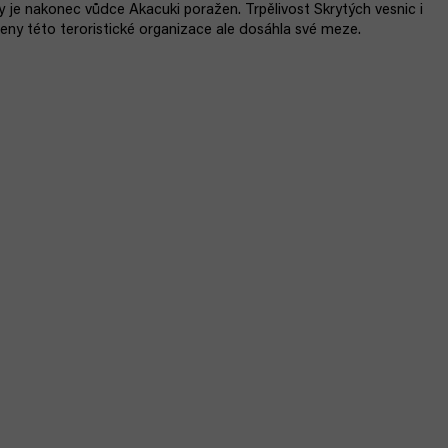
 je nakonec vůdce Akacuki poražen. Trpělivost Skrytých vesnic i
leny této teroristické organizace ale dosáhla své meze.