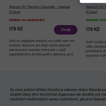
Naruto 01: Naruto Uzumaki - manga
Naruto 53: 
(Crew)
(Crew)
čekáme na naskladnění
skladem, ihne
179 Kč
179 Kč
Detail
Stát se nejlepším nindžou na světě není věc
Svět nindžů s
snadná, dokonce ani když nejste obecně
války. Madar
zatracovaný outsider, který má v sobě
posledních d
zapečetěného devítiocasého démona, jenž
Spojenci roz
kdysi málem...
Za cenu zničení většiny Konohy je nakonec vůdce Akacuki pora
zbylými členy této teroristické organizace ale dosáhla své me
největších nindžovských vesnic rozhodnout, jak proti Akacuki