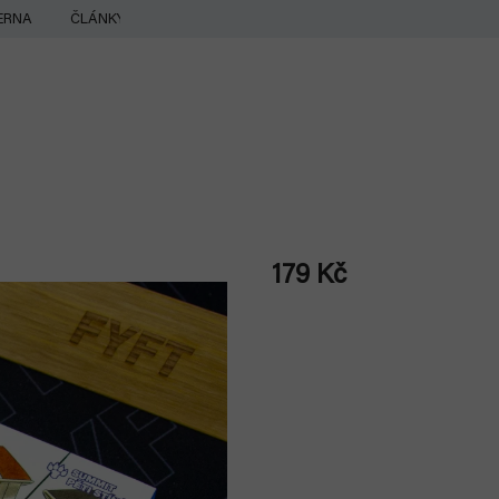
ERNA
ČLÁNKY
179 Kč
Měrná
cena: