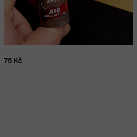
75 Kč
Měrná
cena: