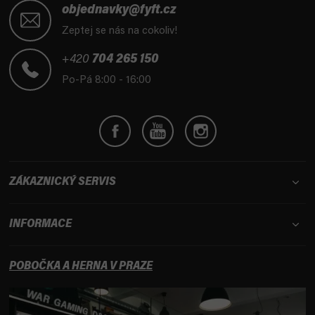
á
objednavky@fyft.cz
p
Zeptej se nás na cokoliv!
a
t
+420
704 265 150
í
Po-Pá 8:00 - 16:00
ZÁKAZNICKÝ SERVIS
INFORMACE
POBOČKA A HERNA V PRAZE