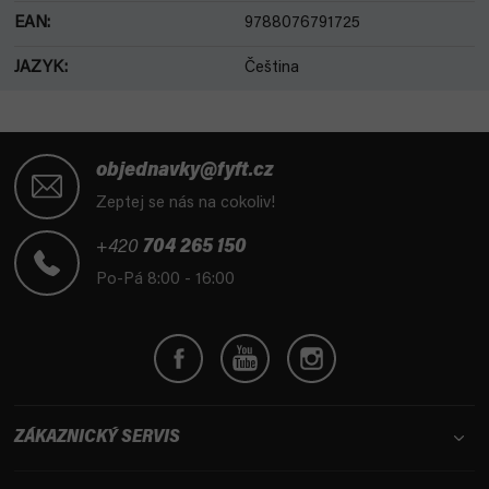
EAN
:
9788076791725
JAZYK
:
Čeština
Z
á
objednavky@fyft.cz
p
Zeptej se nás na cokoliv!
a
t
+420
704 265 150
í
Po-Pá 8:00 - 16:00
ZÁKAZNICKÝ SERVIS