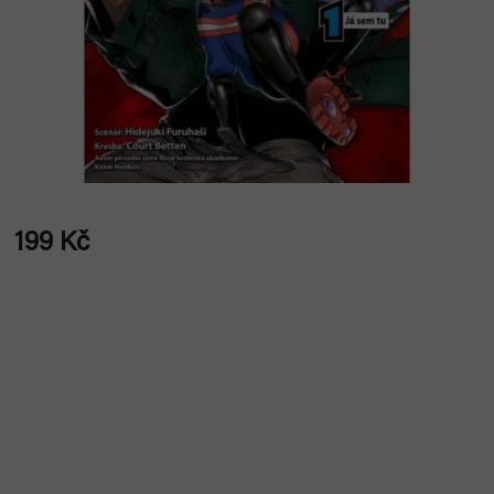
199 Kč
Měrná
cena: