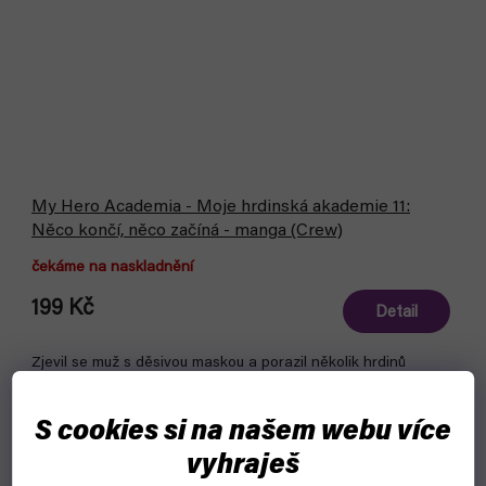
My Hero Academia - Moje hrdinská akademie 11:
Něco končí, něco začíná - manga (Crew)
čekáme na naskladnění
199 Kč
Detail
Zjevil se muž s děsivou maskou a porazil několik hrdinů
najednou. Na scénu nastoupil Allmight, ale dokáže zvítězit
nad tak děsivou schopností?
S cookies si na našem webu více
vyhraješ