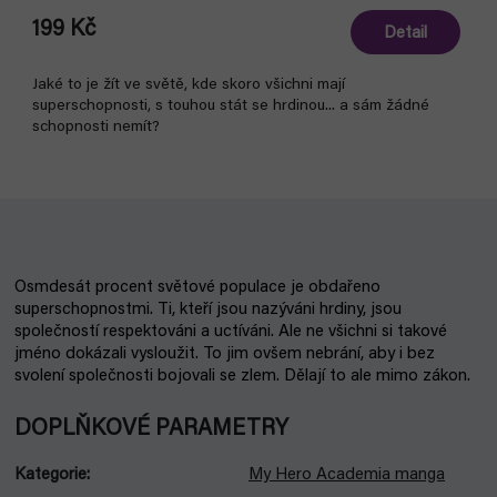
199 Kč
Detail
Jaké to je žít ve světě, kde skoro všichni mají
superschopnosti, s touhou stát se hrdinou... a sám žádné
schopnosti nemít?
Osmdesát procent světové populace je obdařeno
superschopnostmi. Ti, kteří jsou nazýváni hrdiny, jsou
společností respektováni a uctíváni. Ale ne všichni si takové
jméno dokázali vysloužit. To jim ovšem nebrání, aby i bez
svolení společnosti bojovali se zlem. Dělají to ale mimo zákon.
DOPLŇKOVÉ PARAMETRY
Kategorie
:
My Hero Academia manga