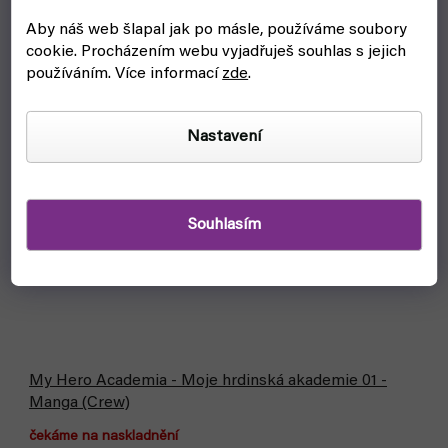
Aby náš web šlapal jak po másle, používáme soubory
cookie.
Procházením webu vyjadřuješ souhlas s jejich
používáním. Více informací
zde
.
Nastavení
Souhlasím
My Hero Academia - Moje hrdinská akademie 01 -
Manga (Crew)
čekáme na naskladnění