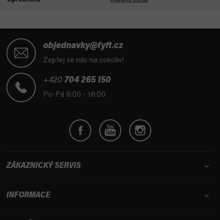
Z
á
objednavky@fyft.cz
p
Zeptej se nás na cokoliv!
a
t
+420
704 265 150
í
Po-Pá 8:00 - 16:00
ZÁKAZNICKÝ SERVIS
INFORMACE