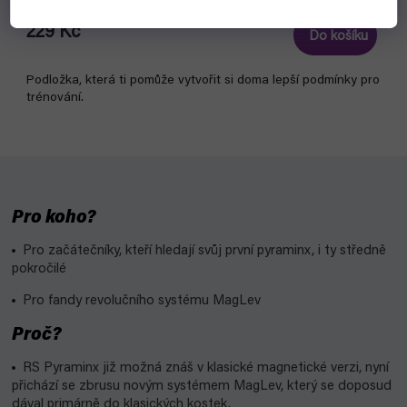
229 Kč
Do košíku
Podložka, která ti pomůže vytvořit si doma lepší podmínky pro
trénování.
Pro koho?
Pro začátečníky, kteří hledají svůj první pyraminx, i ty středně
pokročilé
Pro fandy revolučního systému MagLev
Proč?
RS Pyraminx již možná znáš v klasické magnetické verzi, nyní
přichází se zbrusu novým systémem MagLev, který se doposud
dával primárně do klasických kostek.