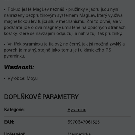
Pokud ještě MagLev neznáš - pružinky v jádru jsou nyní
nahrazeny bezpružinovým systémem MagLev, který využívá
magnetickou levitující sílu v mechanismu. Zní to divně, ale v
podstatě jde o dva magnety umístěné na opačných stranách
kostky, které se navzájem odpuzují a nahrazují tak pružinky.
Vnitřek pyraminxu je fialový, ne černý, jak jsi možná zvyklý a
povrch je matný, stejně jako tomu je i u klasického RS
pyraminxu.
Vlastnosti:
Výrobce: Moyu
DOPLŇKOVÉ PARAMETRY
Kategorie
:
Pyraminx
EAN
:
6970647061525
Upřesnění
:
Magnetická