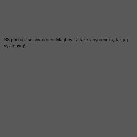
RS přichází se systémem MagLev již také v pyraminxu, tak jej
vyzkoušej!