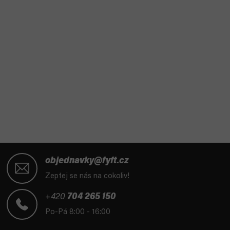
Z
á
objednavky@fyft.cz
p
Zeptej se nás na cokoliv!
a
t
+420
704 265 150
í
Po-Pá 8:00 - 16:00