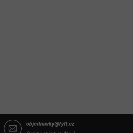
Z
á
objednavky@fyft.cz
p