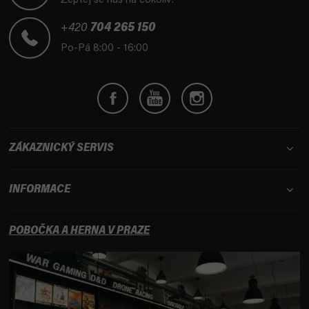
Zeptej se nás na cokoliv!
a
t
+420
704 265 150
í
Po-Pá 8:00 - 16:00
ZÁKAZNICKÝ SERVIS
INFORMACE
POBOČKA A HERNA V PRAZE