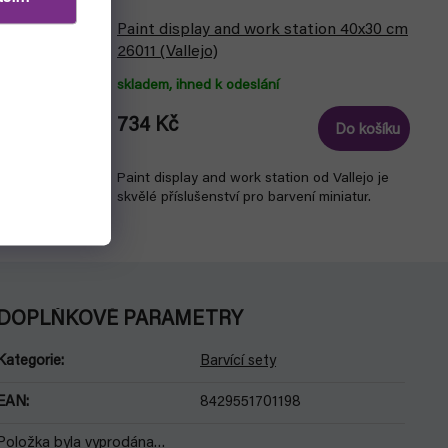
Paint display and work station 40x30 cm
ětec)
26011 (Vallejo)
skladem, ihned k odeslání
734 Kč
Do košíku
Do košíku
ástrojem k
Paint display and work station od Vallejo je
S
skvělé příslušenství pro barvení miniatur.
DOPLŇKOVÉ PARAMETRY
Kategorie
:
Barvící sety
EAN
:
8429551701198
Položka byla vyprodána…