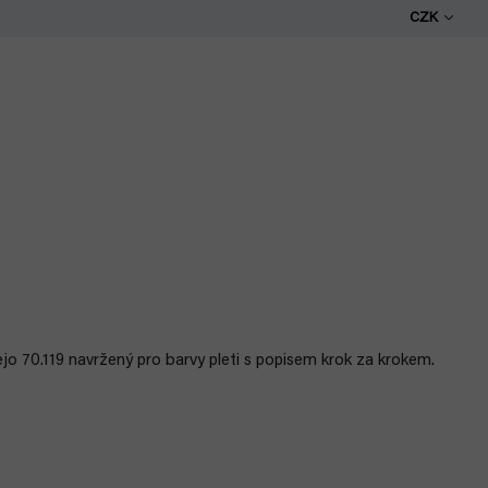
CZK
ejo
70.119 navržený pro barvy pleti s popisem krok za krokem.