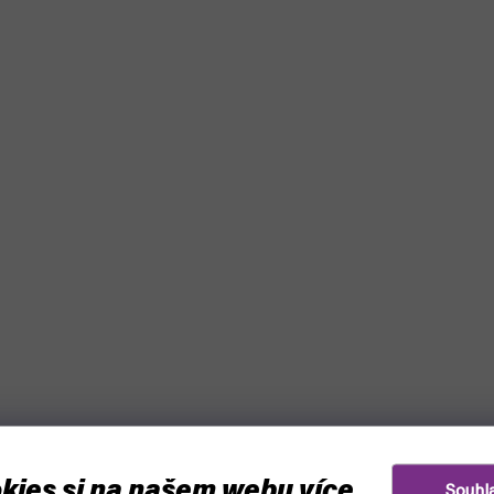
kies si na našem webu více
Souhl