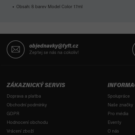
Obsah: 8 barev Model Color 17ml
Z
á
objednavky@fyft.cz
p
Zeptej se nás na cokoliv!
a
t
í
ZÁKAZNICKÝ SERVIS
INFORMA
Doprava a platba
Spolupráce
Obchodní podmínky
Naše značky
GDPR
Pro média
Hodnocení obchodu
Eventy
Vrácení zboží
O nás