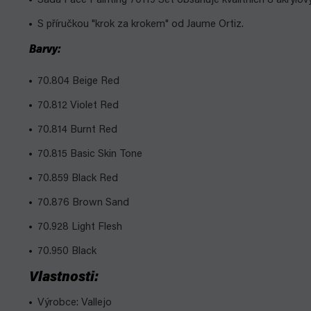
Sada Face Painting 70119 Set obsahuje kvalitních 8 akrylov
S příručkou "krok za krokem" od Jaume Ortiz.
Barvy:
70.804 Beige Red
70.812 Violet Red
70.814 Burnt Red
70.815 Basic Skin Tone
70.859 Black Red
70.876 Brown Sand
70.928 Light Flesh
70.950 Black
Vlastnosti:
Výrobce: Vallejo