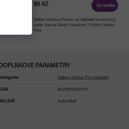
85 Kč
Do košíku
Do košíku
ktická
Vallejo Surface Primer na základní povrchový
míchání barev
nátěr. Barva: Black Označení: 70.609 Objem:
17ml
DOPLŇKOVÉ PARAMETRY
Kategorie
:
Vallejo štětce Pro modeler
EAN
:
8429551002516
BALENÍ
:
Jednotlivě