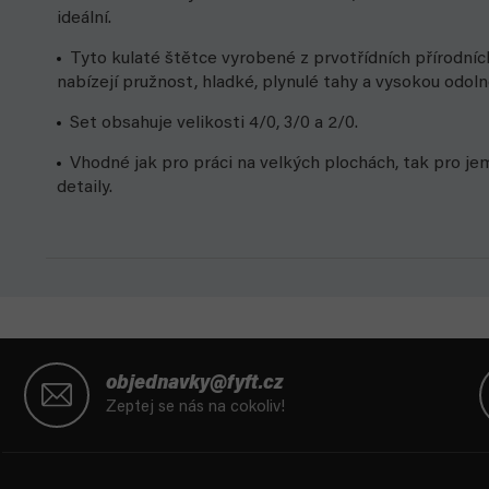
ideální.
Tyto kulaté štětce vyrobené z prvotřídních přírodních
nabízejí pružnost, hladké, plynulé tahy a vysokou odoln
Set obsahuje velikosti 4/0, 3/0 a 2/0.
Vhodné jak pro práci na velkých plochách, tak pro je
detaily.
Z
á
objednavky@fyft.cz
p
Zeptej se nás na cokoliv!
a
t
í