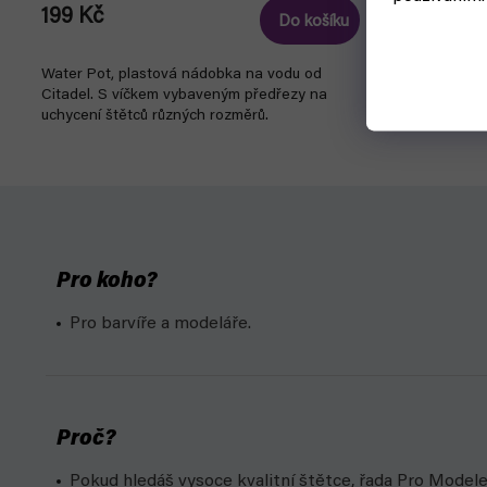
129 Kč
199 Kč
Do košíku
Vallej Brush 
Water Pot, plastová nádobka na vodu od
miniatury. Kap
Citadel. S víčkem vybaveným předřezy na
sobolích štět
uchycení štětců různých rozměrů.
Pro koho?
Pro barvíře a modeláře.
Proč?
Pokud hledáš vysoce kvalitní štětce, řada Pro Modele