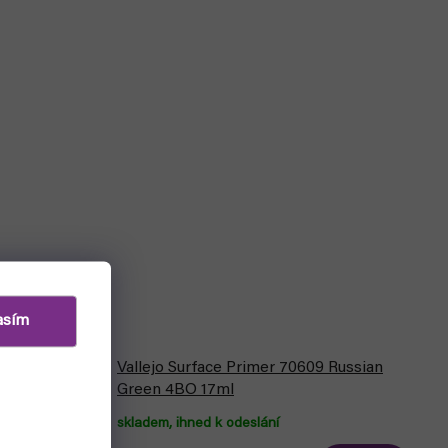
asím
aleta na
Vallejo Surface Primer 70609 Russian
Green 4BO 17ml
skladem, ihned k odeslání