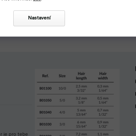
479 Kč
Detail
Nastavení
Cleaner čistič štětců od barev na
Wet Palette od Army Painter, pra
alina na čištění i těch nejlepších
krabička s malířskou paletou na 
ců.
a úložným prostorem na štětce.
r je pro tebe