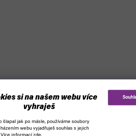
Bestseller
kies si na našem webu více
Souhl
vyhraješ
ců - Vallejo 28900 Brush
Army Painter Wet Palette (p
ml)
barvy)
 šlapal jak po másle, používáme soubory
házením webu vyjadřuješ souhlas s jejich
askladnění
skladem, ihned k odeslání
 Více informací
zde
.