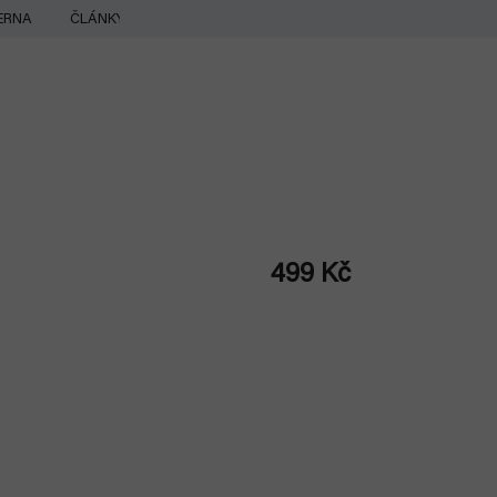
ERNA
ČLÁNKY
499 Kč
Měrná
cena: