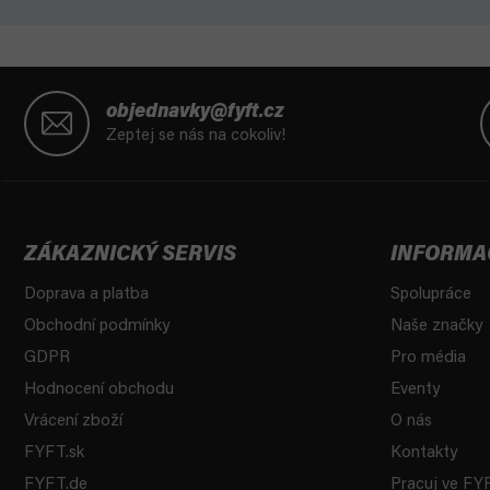
Z
á
objednavky@fyft.cz
p
Zeptej se nás na cokoliv!
a
t
í
ZÁKAZNICKÝ SERVIS
INFORMA
Doprava a platba
Spolupráce
Obchodní podmínky
Naše značky
GDPR
Pro média
Hodnocení obchodu
Eventy
Vrácení zboží
O nás
FYFT.sk
Kontakty
FYFT.de
Pracuj ve FY