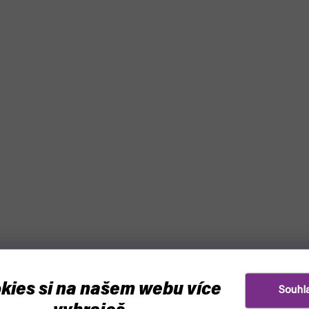
kies si na našem webu více
Souhl
–