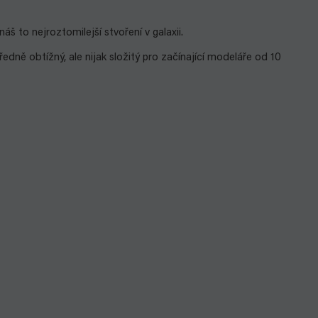
š to nejroztomilejší stvoření v galaxii.
ředně obtížný, ale nijak složitý pro začínající modeláře od 10