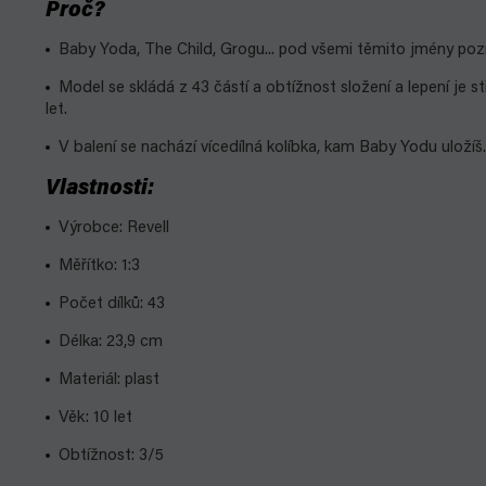
Proč?
Baby Yoda, The Child, Grogu... pod všemi těmito jmény pozná
Model se skládá z 43 částí a obtížnost složení a lepení je st
let.
V balení se nachází vícedílná kolíbka, kam Baby Yodu uložíš.
Vlastnosti:
Výrobce: Revell
Měřítko: 1:3
Počet dílků: 43
Délka: 23,9 cm
Materiál: plast
Věk: 10 let
Obtížnost: 3/5