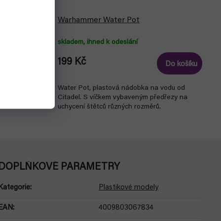
in & Grogu
Warhammer Water Pot
FG)
skladem, ihned k odeslání
199 Kč
Detail
Do košíku
in & Grogu do
Water Pot, plastová nádobka na vodu od
Citadel. S víčkem vybaveným předřezy na
uchycení štětců různých rozměrů.
DOPLŇKOVÉ PARAMETRY
Kategorie
:
Plastikové modely
EAN
:
4009803067834