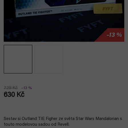
–13 %
729 Kč
–13 %
630 Kč
Měrná
cena:
Sestav si Outland TIE Figher ze světa Star Wars Mandalorian s
touto modelovou sadou od Revell.