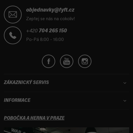
Z
á
objednavky@fyft.cz
p
Zeptej se nás na cokoliv!
a
t
+420
704 265 150
í
Po-Pá 8:00 - 16:00
ZÁKAZNICKÝ SERVIS
INFORMACE
POBOČKA A HERNA V PRAZE