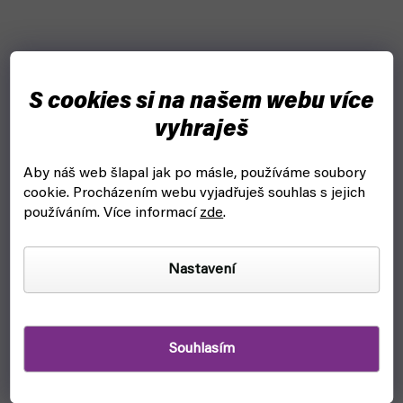
S cookies si na našem webu více
vyhraješ
Aby náš web šlapal jak po másle, používáme soubory
cookie.
Procházením webu vyjadřuješ souhlas s jejich
používáním. Více informací
zde
.
Star Wars: Y-Wing Starfighter - Model Kit 1:72
(Bandai)
Nastavení
čekáme na naskladnění
1 749 Kč
Detail
Souhlasím
Sestav si legendární model hvězdného stíhače Y-Wing
Starfighter ze Star Wars s touto sadou od Revell.