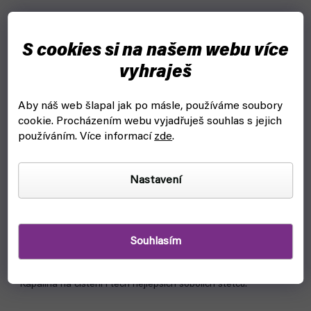
S cookies si na našem webu více
vyhraješ
Aby náš web šlapal jak po másle, používáme soubory
cookie.
Procházením webu vyjadřuješ souhlas s jejich
používáním. Více informací
zde
.
Čistič štětců - Vallejo 28900 Brush Cleaner (85ml)
Nastavení
čekáme na naskladnění
129 Kč
Detail
Souhlasím
Vallej Brush Cleaner čistič štětců od barev na miniatury.
Kapalina na čištění i těch nejlepších sobolích štětců.