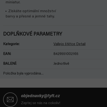
miniatur.
Získáte optimální množství
barvy a přesné a jemné tahy.
DOPLŇKOVÉ PARAMETRY
Kategorie
:
Vallejo štětce Detail
EAN
:
8429551002165
BALENÍ
:
Jednotlivě
Položka byla vyprodána…
Z
á
objednavky@fyft.cz
p
Zeptej se nás na cokoliv!