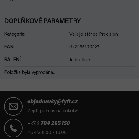
DOPLŇKOVÉ PARAMETRY
Kategorie
:
Vallejo štětce Precision
EAN
:
8429551002271
BALENÍ
:
Jednotlivě
Položka byla vyprodána…
Z
á
objednavky@fyft.cz
p
Zeptej se nás na cokoliv!
a
t
+420
704 265 150
í
Po-Pá 8:00 - 16:00