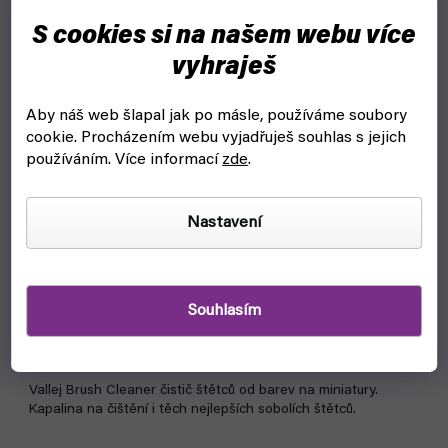
S cookies si na našem webu více
vyhraješ
Aby náš web šlapal jak po másle, používáme soubory
cookie.
Procházením webu vyjadřuješ souhlas s jejich
používáním. Více informací
zde
.
Nastavení
Čistič štětců - Vallejo 28900 Brush Cleaner (85ml)
čekáme na naskladnění
Souhlasím
129 Kč
Detail
Vallej Brush Cleaner čistič štětců od barev na miniatury.
Kapalina na čištění i těch nejlepších sobolích štětců.