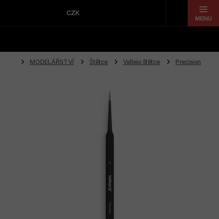
Přejít
na
CZK
obsah
MODELÁŘSTVÍ
Štětce
Vallejo štětce
Precision