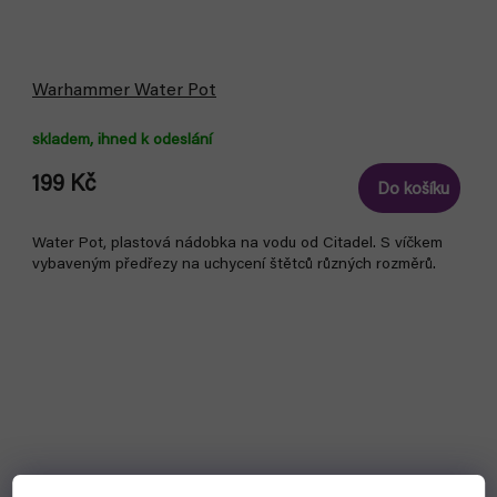
Warhammer Water Pot
skladem, ihned k odeslání
199 Kč
Do košíku
Water Pot, plastová nádobka na vodu od Citadel. S víčkem
vybaveným předřezy na uchycení štětců různých rozměrů.