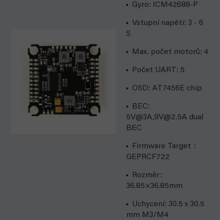
Gyro: ICM42688-P
Vstupní napětí: 3 - 6
S
Max. počet motorů: 4
Počet UART: 5
OSD:
AT7456E chip
BEC:
5V@3A,9V@2.5A dual
BEC
Firmware Target：
GEPRCF722
Rozměr:
36.85×36.85mm
Uchycení: 30.5 x 30.5
mm M3/M4