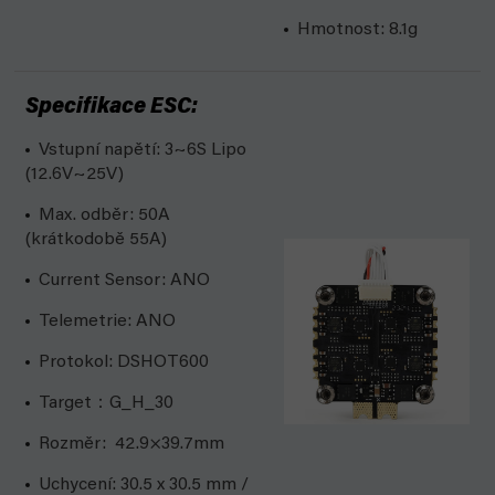
Hmotnost: 8.1g
Specifikace ESC:
Vstupní napětí: 3~6S Lipo
(12.6V~25V)
Max. odběr: 50A
(krátkodobě 55A)
Current Sensor: ANO
Telemetrie: ANO
Protokol: DSHOT600
Target：G_H_30
Rozměr: 42.9×39.7mm
Uchycení: 30.5 x 30.5 mm /