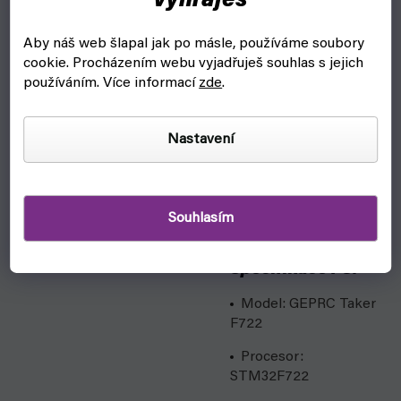
vyhraješ
Integrovaný
LC
filtr
a
9V
i
5V
BEC
.
Aby náš web šlapal jak po másle, používáme soubory
Řídicí jednotka
cookie.
Procházením webu vyjadřuješ souhlas s jejich
disponuje
konektory
pro
používáním. Více informací
zde
.
snadnou stavbu s minimem
pájení.
Nastavení
Podporuje všechny druhy
přijímačů, včetně
Sbus, PPM,
CRSF, DSMX, iBus, DUMD
atd.
Souhlasím
Specifikace FC:
Model: GEPRC Taker
F722
Procesor:
STM32F722