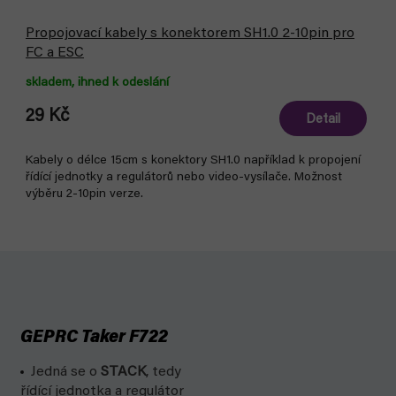
Propojovací kabely s konektorem SH1.0 2-10pin pro
FC a ESC
skladem, ihned k odeslání
29 Kč
Detail
Kabely o délce 15cm s konektory SH1.0 například k propojení
řídící jednotky a regulátorů nebo video-vysílače. Možnost
výběru 2-10pin verze.
GEPRC Taker F722
Jedná se o
STACK
, tedy
řídící jednotka a regulátor