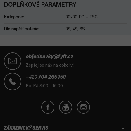
DOPLŇKOVÉ PARAMETRY
Kategorie
:
30x30 FC + ESC
Dle napětí baterie
:
3S
,
4S
,
6S
Z
á
objednavky@fyft.cz
p
Zeptej se nás na cokoliv!
a
t
+420
704 265 150
í
Po-Pá 8:00 - 16:00
ZÁKAZNICKÝ SERVIS