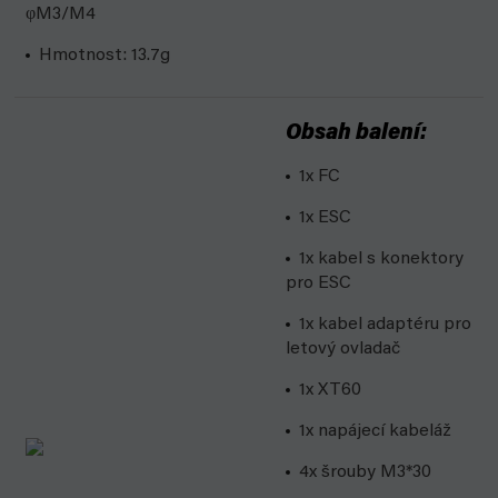
φ
M3/M4
Hmotnost:
13.7g
Obsah balení:
1x FC
1x ESC
1x kabel s konektory
pro ESC
1x kabel adaptéru pro
letový ovladač
1x XT60
1x napájecí kabeláž
4x
šrouby M3*30