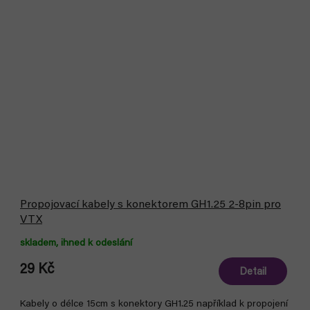
Propojovací kabely s konektorem GH1.25 2-8pin pro
VTX
skladem, ihned k odeslání
29 Kč
Detail
Kabely o délce 15cm s konektory GH1.25 například k propojení