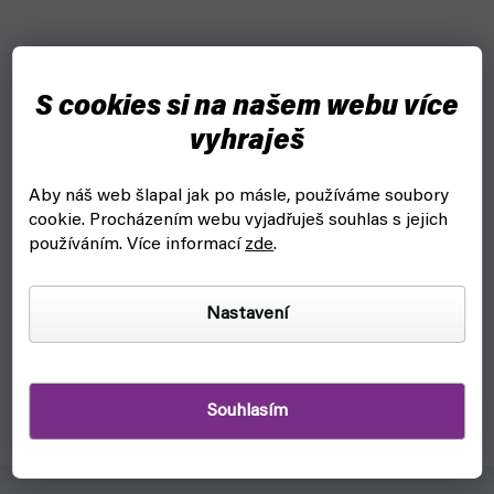
S cookies si na našem webu více
vyhraješ
Aby náš web šlapal jak po másle, používáme soubory
Tokijský ghúl: re 16 - manga (Crew)
cookie.
Procházením webu vyjadřuješ souhlas s jejich
používáním. Více informací
zde
.
skladem, ihned k odeslání
279 Kč
Do košíku
Nastavení
Teď už nejde couvnout. Nimura Furuta rozpoutal peklo a
Kaneki je nejspíš jediný, kdo ho dokáže zastavit. Otázkou je,
jak velkou cenu bude muset zaplatit...
Souhlasím