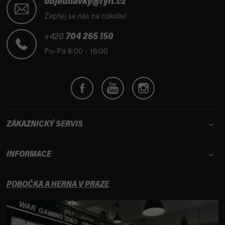
á
objednavky@fyft.cz
p
Zeptej se nás na cokoliv!
a
t
+420
704 265 150
í
Po-Pá 8:00 - 16:00
ZÁKAZNICKÝ SERVIS
INFORMACE
POBOČKA A HERNA V PRAZE