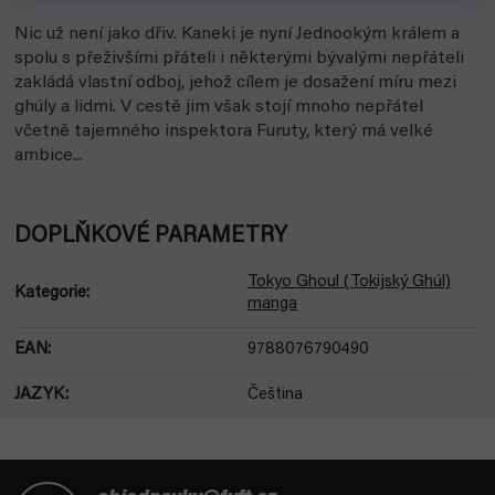
Nic už není jako dřiv. Kaneki je nyní Jednookým králem a
spolu s přeživšími přáteli i některými bývalými nepřáteli
zakládá vlastní odboj, jehož cílem je dosažení míru mezi
ghúly a lidmi. V cestě jim však stojí mnoho nepřátel
včetně tajemného inspektora Furuty, který má velké
ambice...
DOPLŇKOVÉ PARAMETRY
Tokyo Ghoul (Tokijský Ghúl)
Kategorie
:
manga
EAN
:
9788076790490
JAZYK
:
Čeština
Z