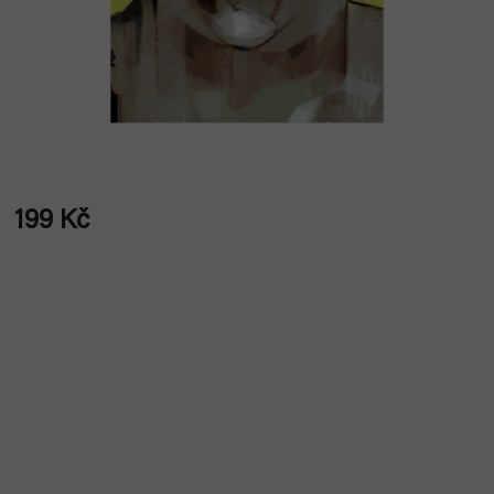
199 Kč
Měrná
cena: