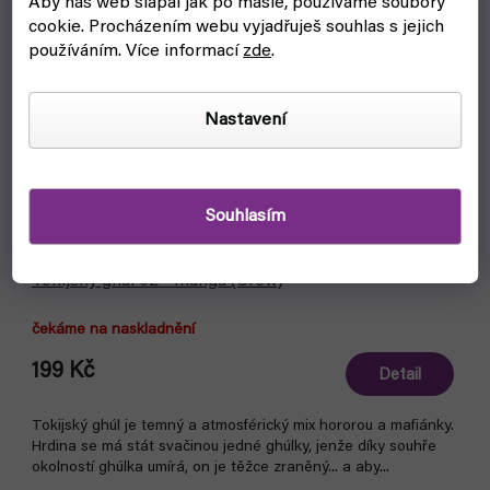
Aby náš web šlapal jak po másle, používáme soubory
cookie.
Procházením webu vyjadřuješ souhlas s jejich
používáním. Více informací
zde
.
Nastavení
Souhlasím
Tokijský ghúl 02 - manga (Crew)
čekáme na naskladnění
199 Kč
Detail
Tokijský ghúl je temný a atmosférický mix hororou a mafiánky.
Hrdina se má stát svačinou jedné ghúlky, jenže díky souhře
okolností ghúlka umírá, on je těžce zraněný... a aby...