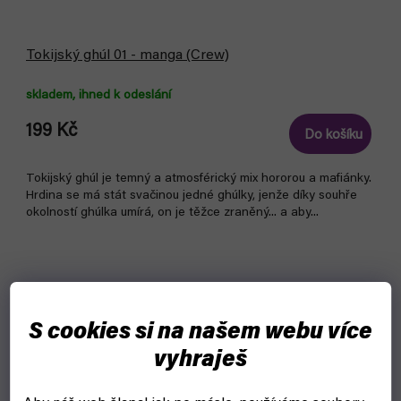
Tokijský ghúl 01 - manga (Crew)
skladem, ihned k odeslání
199 Kč
Do košíku
Tokijský ghúl je temný a atmosférický mix hororou a mafiánky.
Hrdina se má stát svačinou jedné ghúlky, jenže díky souhře
okolností ghúlka umírá, on je těžce zraněný... a aby...
S cookies si na našem webu více
vyhraješ