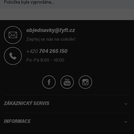
Položka byla vyprodána…
Z
á
objednavky@fyft.cz
p
Zeptej se nás na cokoliv!
a
t
+420
704 265 150
í
Po-Pá 8:00 - 16:00
ZÁKAZNICKÝ SERVIS
INFORMACE