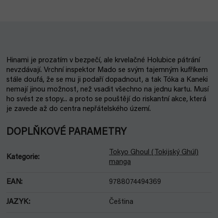
Hinami je prozatím v bezpečí, ale krvelačné Holubice pátrání
nevzdávají. Vrchní inspektor Mado se svým tajemným kufříkem
stále doufá, že se mu ji podaří dopadnout, a tak Tóka a Kaneki
nemají jinou možnost, než vsadit všechno na jednu kartu. Musí
ho svést ze stopy... a proto se pouštějí do riskantní akce, která
je zavede až do centra nepřátelského území.
DOPLŇKOVÉ PARAMETRY
Tokyo Ghoul (Tokijský Ghúl)
Kategorie
:
manga
EAN
:
9788074494369
JAZYK
:
Čeština