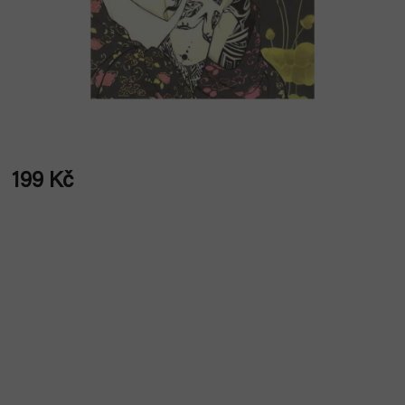
199 Kč
Měrná
cena: