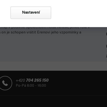
Nastavení
olý život, Leviho oddíl získává novou posilu a společně
itají v podivné společnosti Roda Reisse, jehož role v
en on je schopen vrátit Erenovi jeho vzpomínky a
+420
704 265 150
Po-Pá 8:00 - 16:00