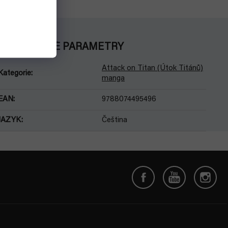
DOPLŇKOVÉ PARAMETRY
Attack on Titan (Útok Titánů)
Kategorie
:
manga
EAN
:
9788074495496
JAZYK
:
Čeština