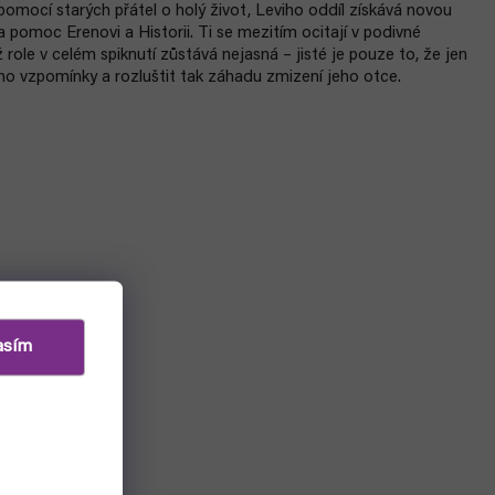
 pomocí starých přátel o holý život, Leviho oddíl získává novou
a pomoc Erenovi a Historii. Ti se mezitím ocitají v podivné
role v celém spiknutí zůstává nejasná – jisté je pouze to, že jen
eho vzpomínky a rozluštit tak záhadu zmizení jeho otce.
asím