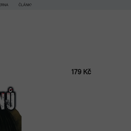
ERNA
ČLÁNKY
179 Kč
Měrná
cena: