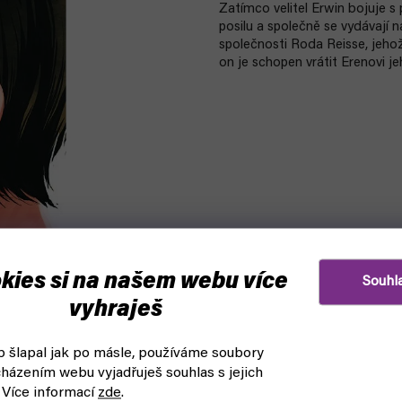
Zatímco velitel Erwin bojuje s
posilu a společně se vydávají n
společnosti Roda Reisse, jehož 
on je schopen vrátit Erenovi j
kies si na našem webu více
Souhl
vyhraješ
 šlapal jak po másle, používáme soubory
házením webu vyjadřuješ souhlas s jejich
 Více informací
zde
.