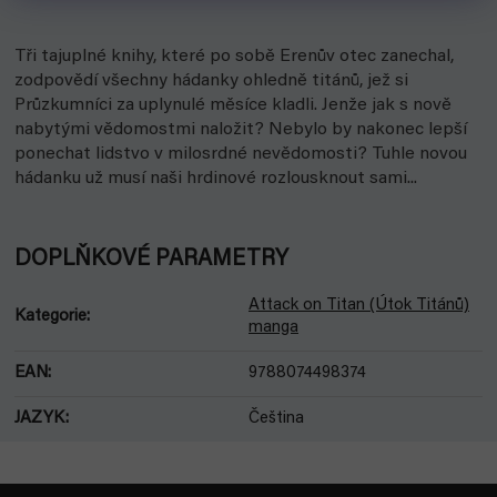
Tři tajuplné knihy, které po sobě Erenův otec zanechal,
zodpovědí všechny hádanky ohledně titánů, jež si
Průzkumníci za uplynulé měsíce kladli. Jenže jak s nově
nabytými vědomostmi naložit? Nebylo by nakonec lepší
ponechat lidstvo v milosrdné nevědomosti? Tuhle novou
hádanku už musí naši hrdinové rozlousknout sami...
DOPLŇKOVÉ PARAMETRY
Attack on Titan (Útok Titánů)
Kategorie
:
manga
EAN
:
9788074498374
JAZYK
:
Čeština
Z