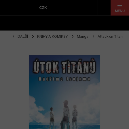
Přejít
na
CZK
obsah
DALŠÍ
KNIHY A KOMIKSY
Manga
Attack on Titan