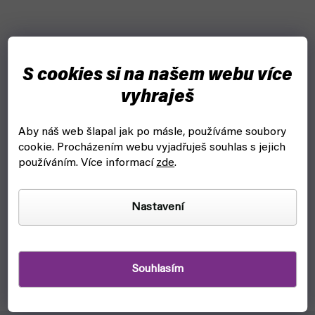
S cookies si na našem webu více
vyhraješ
Aby náš web šlapal jak po másle, používáme soubory
Útok titánů 20 - manga (Crew)
cookie.
Procházením webu vyjadřuješ souhlas s jejich
používáním. Více informací
zde
.
skladem, ihned k odeslání
179 Kč
Do košíku
Nastavení
Hledání pravdy o světě tam venku zavádí průzkumníky až do
Titány zamořené čtvrti Šiganšina, jen co by kamenem dohodil
od Erenova rodného domu. Pouští se do provedení Erenova...
Souhlasím