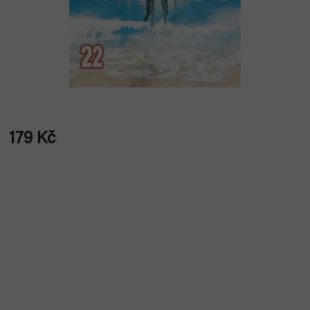
179 Kč
Měrná
cena: