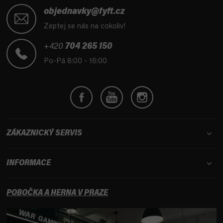
á
objednavky@fyft.cz
p
Zeptej se nás na cokoliv!
a
t
+420
704 265 150
í
Po-Pá 8:00 - 16:00
ZÁKAZNICKÝ SERVIS
INFORMACE
POBOČKA A HERNA V PRAZE