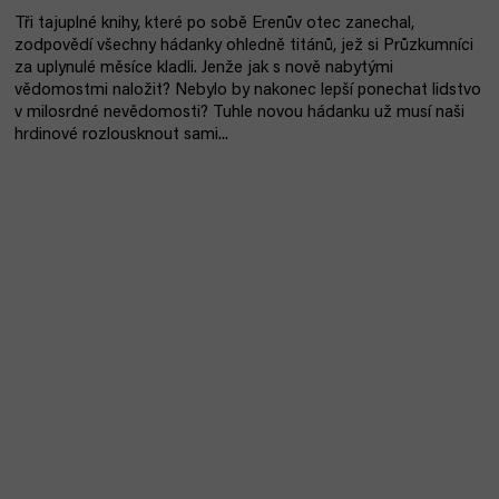
Tři tajuplné knihy, které po sobě Erenův otec zanechal,
zodpovědí všechny hádanky ohledně titánů, jež si Průzkumníci
za uplynulé měsíce kladli. Jenže jak s nově nabytými
vědomostmi naložit? Nebylo by nakonec lepší ponechat lidstvo
v milosrdné nevědomosti? Tuhle novou hádanku už musí naši
hrdinové rozlousknout sami...