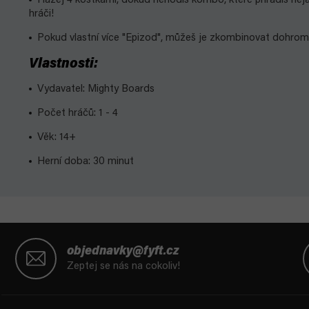
Házej
4 kostkami, dokud nehodíš kombo, které přiřadíš něj
hráči!
Pokud vlastní více "Epizod", můžeš je zkombinovat dohroma
Vlastnosti:
Vydavatel: Mighty Boards
Počet hráčů: 1 - 4
Věk: 14+
Herní doba: 30 minut
Z
á
objednavky@fyft.cz
p
Zeptej se nás na cokoliv!
a
t