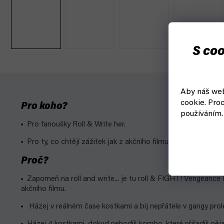
S coo
Aby náš web
cookie.
Proc
Pro koho?
používáním.
Pro fanoušky Roll & Write her.
Pro ty, co chtějí zážitek jak z akčního filmu.
Proč?
Zapomeň na roll and write...
je tu roll & FIGHT!
Vengeance Ro
akčního filmu.
Házej v reálném čase kostkami a bij nepřátele v gangy prol