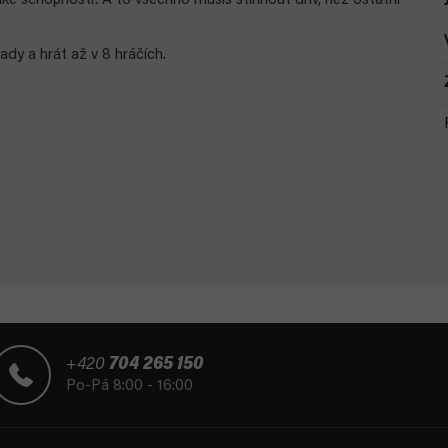
aké schopnosti
! A to všechno musíš stihnout dřív, než ostatní
dy a hrát až v 8 hráčích.
+420
704 265 150
Po-Pá 8:00 - 16:00