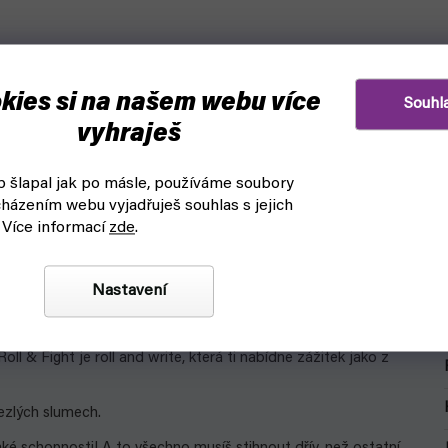
kies si na našem webu více
Souhl
vyhraješ
 šlapal jak po másle, používáme soubory
házením webu vyjadřuješ souhlas s jejich
 Více informací
zde
.
Nastavení
ll & Fight je roll and write, která ti nabídne zážitek jako z
ezlých slumech.