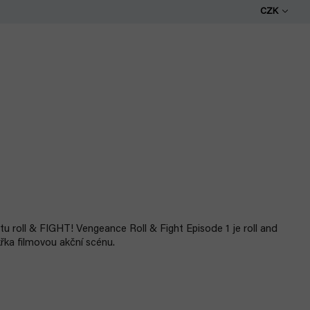
CZK
 tu roll & FIGHT!
Vengeance Roll & Fight Episode 1 je roll and
křka filmovou akční scénu
.