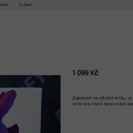
ERNA
ČLÁNKY
1 099 Kč
Měrná
cena:
Zapomeň na roll and write...
je
write hra, která zpracovává ta