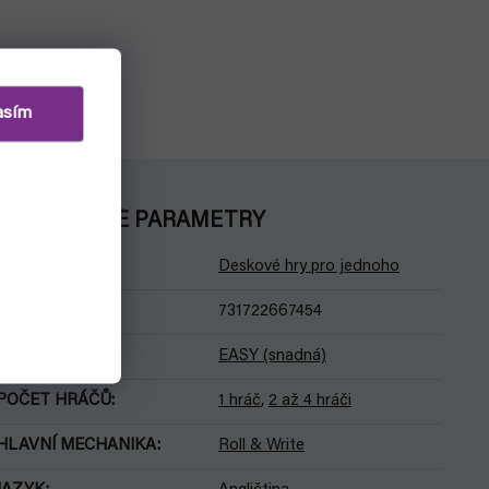
asím
DOPLŇKOVÉ PARAMETRY
Kategorie
:
Deskové hry pro jednoho
EAN
:
731722667454
OBTÍŽNOST
:
EASY (snadná)
POČET HRÁČŮ
:
1 hráč
,
2 až 4 hráči
HLAVNÍ MECHANIKA
:
Roll & Write