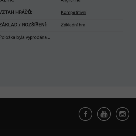
JAZYK
:
Angličtina
VZTAH HRÁČŮ
:
Kompetitivní
ZÁKLAD / ROZŠÍŘENÍ
:
Základní hra
Položka byla vyprodána…