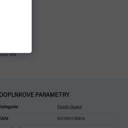
ard -
of Nurgle
Detail
mon Primarch
ammer 40k
DOPLŇKOVÉ PARAMETRY
Kategorie
:
Death Guard
EAN
:
5011921138814