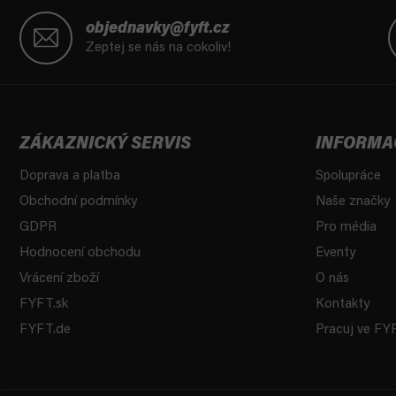
Z
á
objednavky@fyft.cz
p
Zeptej se nás na cokoliv!
a
t
í
ZÁKAZNICKÝ SERVIS
INFORMA
Doprava a platba
Spolupráce
Obchodní podmínky
Naše značky
GDPR
Pro média
Hodnocení obchodu
Eventy
Vrácení zboží
O nás
FYFT.sk
Kontakty
FYFT.de
Pracuj ve FY