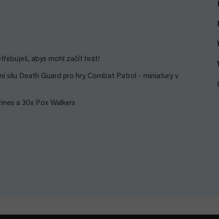
třebuješ, abys mohl začít hrát!
ní sílu Death Guard pro hry Combat Patrol - miniatury v
arines a 30x Pox Walkers