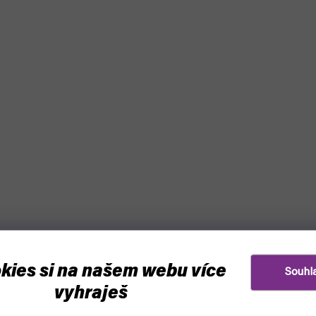
kies si na našem webu více
Souhl
vyhraješ
–