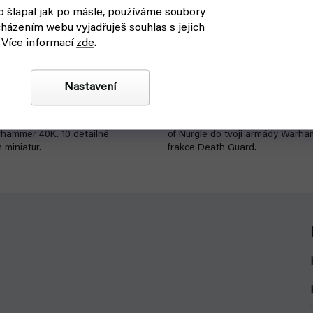
1
 šlapal jak po másle, používáme soubory
0
40000: Death Guard
Warhammer 40000: Death Gu
házením webu vyjadřuješ souhlas s jejich
Mortarion Daemon Primarch 
%
 Více informací
zde
.
askladnění
čekáme na naskladnění
2 699 Kč
Nastavení
Detail
základ mnoho armád Death
Epická miniatura Mortarion Dae
hammer 40K. 10 detailně
of Nurgle do tvoji armády Warh
 miniatur.
frakce Death Guard.