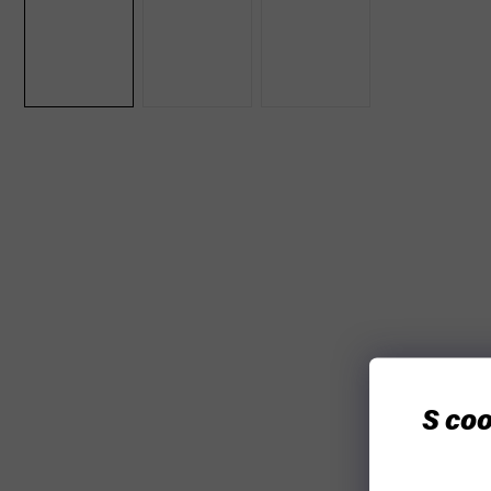
Akce
S coo