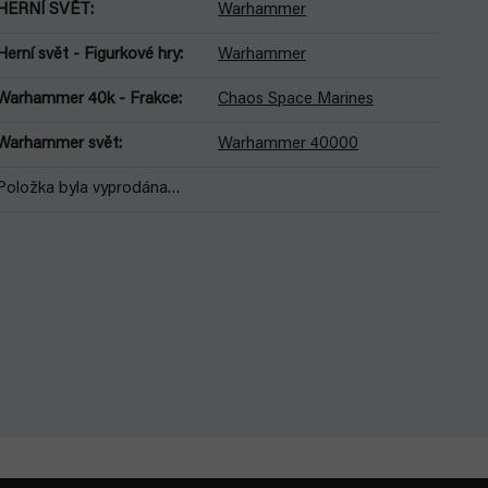
HERNÍ SVĚT
:
Warhammer
Herní svět - Figurkové hry
:
Warhammer
Warhammer 40k - Frakce
:
Chaos Space Marines
Warhammer svět
:
Warhammer 40000
Položka byla vyprodána…