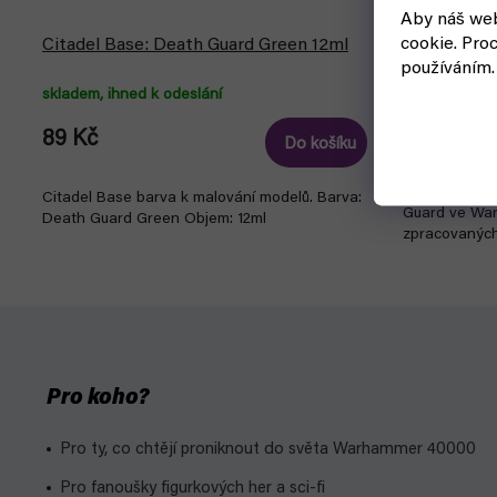
Aby náš web
Warhammer 
cookie.
Proc
Citadel Base: Death Guard Green 12ml
Poxwalkers
používáním.
skladem, ihned k odeslání
čekáme na n
565 Kč
89 Kč
Do košíku
Poxwalkers, 
Citadel Base barva k malování modelů. Barva:
Guard ve War
Death Guard Green Objem: 12ml
zpracovaných
Pro koho?
Pro ty, co chtějí proniknout do světa Warhammer 40000
Pro fanoušky figurkových her a sci-fi