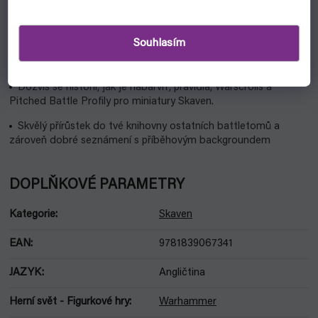
Proč?
Souhlasím
4. edice Chaos Battletome: Skaven je příručka zaměřená na
krysí armádu.
Dozvíš se historii, jak je nabarvit, pravidla, Warscrolls a
Pitched Battle Profily pro miniatury Skaven.
Skvělý přírůstek do tvé knihovny ostatních battletomů a
zároveň dobré seznámení s příběhovým backgroundem
DOPLŇKOVÉ PARAMETRY
Kategorie
:
Skaven
EAN
:
9781839067341
JAZYK
:
Angličtina
Herní svět - Figurkové hry
:
Warhammer