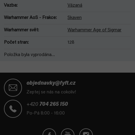
Vazba
:
Vázaná
Warhammer AoS - Frakce
:
Skaven
Warhammer svět
:
Warhammer Age of Sigmar
Počet stran
:
128
Položka byla vyprodána…
Z
á
objednavky@fyft.cz
p
Zeptej se nás na cokoliv!
a
t
+420
704 265 150
í
Po-Pá 8:00 - 16:00