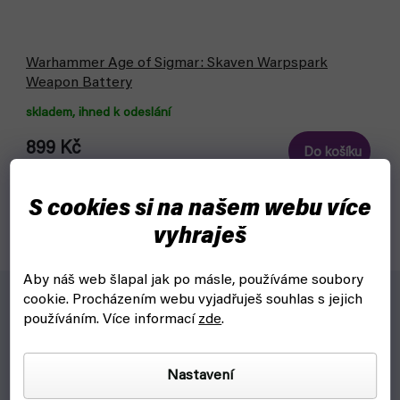
Warhammer Age of Sigmar: Skaven Warpspark
Weapon Battery
skladem, ihned k odeslání
899 Kč
Do košíku
Tři miniatury Warpspark Weapon Battery do hry Warhammer
S cookies si na našem webu více
Age of Sigmar pro frakci Skaven.
vyhraješ
Aby náš web šlapal jak po másle, používáme soubory
cookie.
Procházením webu vyjadřuješ souhlas s jejich
používáním. Více informací
zde
.
Pro koho?
Pro fanoušky Warhammer Age of Sigmar.
Nastavení
Pro hráče frakce Skaven.