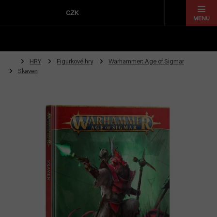
Přejít
na
CZK
obsah
HRY
Figurkové hry
Warhammer: Age of Sigmar
Skaven