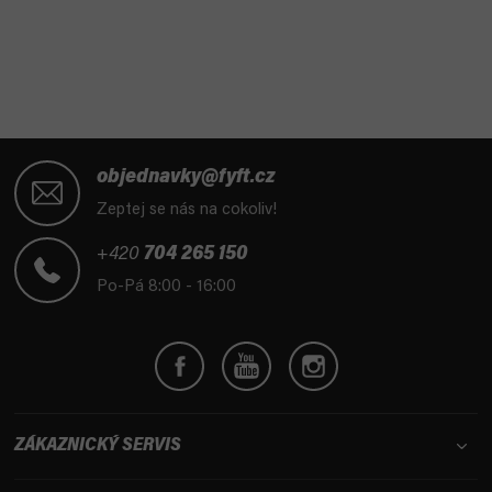
Z
á
objednavky@fyft.cz
p
Zeptej se nás na cokoliv!
a
t
+420
704 265 150
í
Po-Pá 8:00 - 16:00
ZÁKAZNICKÝ SERVIS