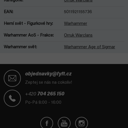
Kategorie
:
Orruk Warclans
EAN
:
5011921155736
Herní svět - Figurkové hry
:
Warhammer
Warhammer AoS - Frakce
:
Orruk Warclans
Warhammer svět
:
Warhammer Age of Sigmar
Z
á
objednavky@fyft.cz
p
Zeptej se nás na cokoliv!
a
t
+420
704 265 150
í
Po-Pá 8:00 - 16:00