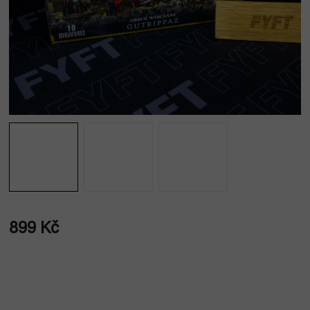
899 Kč
Měrná
cena: