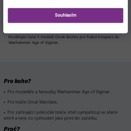
skladem, ihned k odeslání
Souhlasím
989 Kč
Do košíku
Rozšiřující četa 5 modelů Orruk Brutes pro frakci Ironjawz do
Warhammer Age of Sigmar.
Pro koho?
Pro modeláře a fanoušky Warhammer Age of Sigmar.
Pro hráče Orruk Warclans.
Pro začínající i pokročilé hráče, kteří sympatizují se silami
smrti a neví, co vyzkoušet jako první do začátku.
Proč?