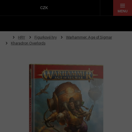
Přejít
na
CZK
obsah
HRY
Figurkové hry
Warhammer: Age of Sigmar
Kharadron Overlords