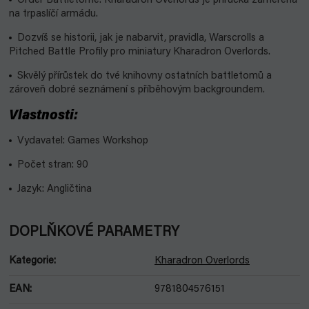
Order Battletome: Kharadron Overlords je příručka zaměřená
na trpaslíčí armádu.
Dozvíš se historii, jak je nabarvit, pravidla, Warscrolls a
Pitched Battle Profily pro miniatury Kharadron Overlords.
Skvělý přírůstek do tvé knihovny ostatních battletomů a
zároveň dobré seznámení s příběhovým backgroundem.
Vlastnosti:
Vydavatel: Games Workshop
Počet stran: 90
Jazyk: Angličtina
DOPLŇKOVÉ PARAMETRY
Kategorie
:
Kharadron Overlords
EAN
:
9781804576151