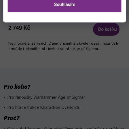
Warhammer: Age of Sigmar - Helsmiths of Hashut -
Souhlasím
Urak Taar the First Daemonsmith
skladem, ihned k odeslání
2 749 Kč
Do košíku
Nejmocnější ze všech Daemonsmiths skvěle rozšíří možnosti
armády Helsmiths of Hashut ve hře Age of Sigmar.
Pro koho?
Pro fanoušky Warhammer Age of Sigmar.
Pro hráče frakce Kharadron Overlords.
Proč?