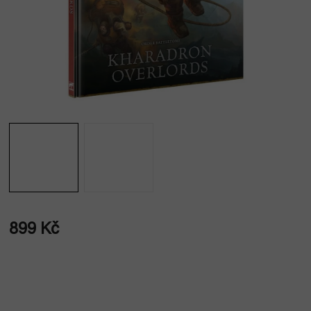
899 Kč
Měrná
cena: