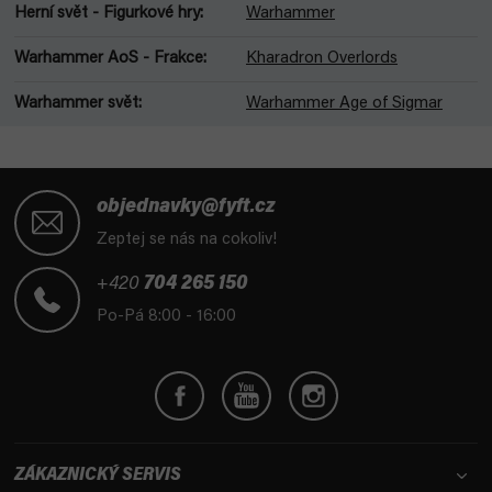
Herní svět - Figurkové hry
:
Warhammer
Warhammer AoS - Frakce
:
Kharadron Overlords
Warhammer svět
:
Warhammer Age of Sigmar
Z
á
objednavky@fyft.cz
p
Zeptej se nás na cokoliv!
a
t
+420
704 265 150
í
Po-Pá 8:00 - 16:00
ZÁKAZNICKÝ SERVIS