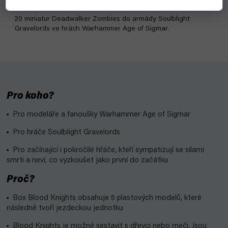
20 miniatur Deadwalker Zombies do armády Soulblight
Gravelords ve hrách Warhammer Age of Sigmar.
Pro koho?
Pro modeláře a fanoušky Warhammer Age of Sigmar
Pro hráče Soulblight Gravelords
Pro začínající i pokročilé hřáče, kteří sympatizují se silami
smrti a neví, co vyzkoušet jako první do začátku
Proč?
Box Blood Knights obsahuje 5 plastových modelů, které
následně tvoří jezdeckou jednotku
Blood Knights je možné sestavit s dřevci nebo meči. Jsou