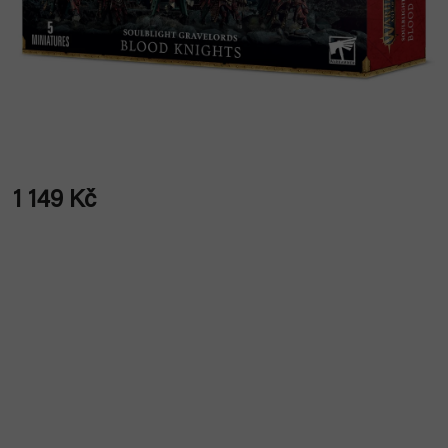
1 149 Kč
Měrná
cena: