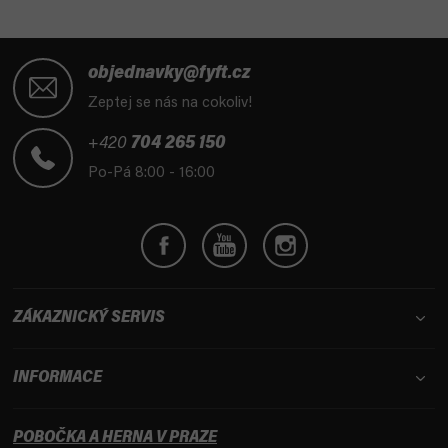
Z
á
objednavky@fyft.cz
p
Zeptej se nás na cokoliv!
a
t
+420
704 265 150
í
Po-Pá 8:00 - 16:00
ZÁKAZNICKÝ SERVIS
INFORMACE
POBOČKA A HERNA V PRAZE