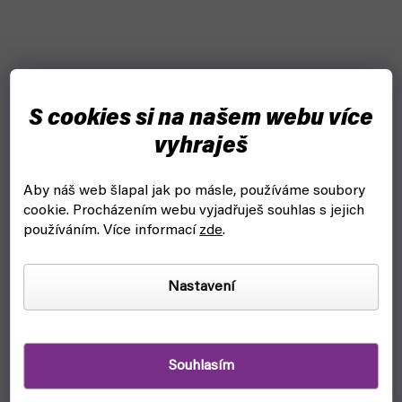
S cookies si na našem webu více
vyhraješ
Aby náš web šlapal jak po másle, používáme soubory
cookie.
Procházením webu vyjadřuješ souhlas s jejich
používáním. Více informací
zde
.
Nastavení
Warhammer Age of Sigmar: Soulblight Gravelords -
Deadwalker Zombies
skladem, ihned k odeslání
Souhlasím
999 Kč
Do košíku