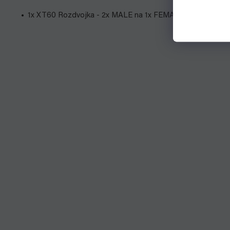
1x XT60 Rozdvojka - 2x MALE na 1x FEMALE