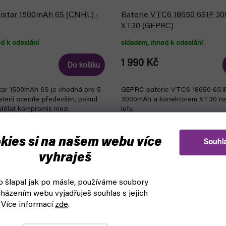
nistar 1500mAh 6S (CNHL) -
Baterie VTC6 18650 6S1P 3
XT30 (GEPRC)
d k odeslání
skladem, ihned k odeslání
1 990 Kč
Do košíku
star 1500mAh 6S je vhodná pro 5-
GEPRC baterie VTC6 18650 6S1P
aterii oceníte především, pokud
3000mAh a konektorem XT30 na
udělat kompromis mezi
lety.
 letovým časem
kies si na našem webu více
Souhl
vyhraješ
 šlapal jak po másle, používáme soubory
házením webu vyjadřuješ souhlas s jejich
ly svých baterií
 Více informací
zde
.