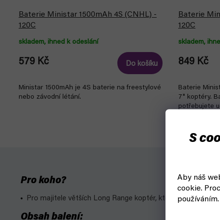
Baterie Ministar 1500mAh 4S (CNHL) -
Baterie Mi
120C
120C
skladem, ihned k odeslání
skladem, ihne
579 Kč
849 Kč
Do košíku
Ministar 1500mAh je 4S baterie na freestylové
Baterie Mini
nebo závodní létání.
7" koptéry. B
potřebujete 
hmotnostní a
S coo
Aby náš web
Pro koho?
cookie.
Proc
Pro majitele větších Long Range koptér, kteří chtějí spojit sí
používáním.
Obsah balení: