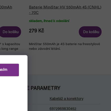
000mAh
Baterie MiniStar HV 550mAh 4S (CNHL)
- 70C
skladem, ihned k odeslání
279 Kč
Do košíku
Do košíku
 s kapacitou
MiniStar 550mAh je 4S baterie na freestylové
 long range
nebo závodní létání.
asím
DOPLŇKOVÉ PARAMETRY
Kategorie
:
Kabeláž a konektory
EAN
:
6972969830452