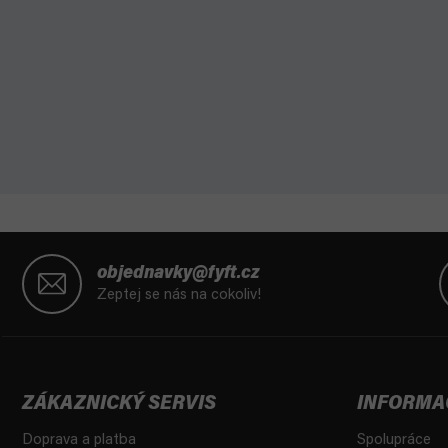
Z
á
objednavky@fyft.cz
p
Zeptej se nás na cokoliv!
a
t
í
ZÁKAZNICKÝ SERVIS
INFORMA
Doprava a platba
Spolupráce