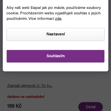
Aby náš web šlapal jak po másle, používáme soubory
cookie.
Procházením webu vyjadřuješ souhlas s jejich
používáním. Více informací
zde
.
Nastavení
Souhlasím
Zabiják démonů 2: To ty...
čekáme na naskladnění
199 Kč
Detail