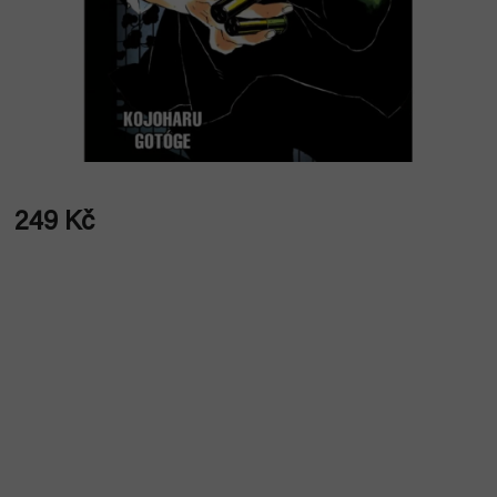
249 Kč
Měrná
cena: