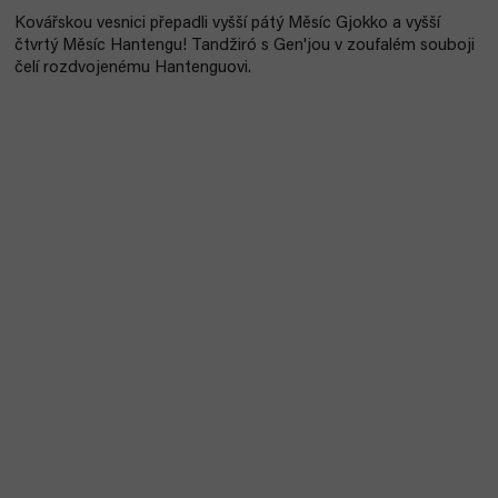
Kovářskou vesnici přepadli vyšší pátý Měsíc Gjokko a vyšší
čtvrtý Měsíc Hantengu! Tandžiró s Gen'jou v zoufalém souboji
čelí rozdvojenému Hantenguovi.