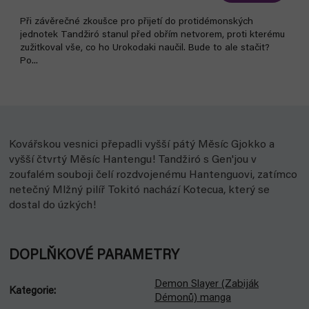
Při závěrečné zkoušce pro přijetí do protidémonských
jednotek Tandžiró stanul před obřím netvorem, proti kterému
zužitkoval vše, co ho Urokodaki naučil. Bude to ale stačit?
Po...
Kovářskou vesnici přepadli vyšší pátý Měsíc Gjokko a
vyšší čtvrtý Měsíc Hantengu! Tandžiró s Gen'jou v
zoufalém souboji čelí rozdvojenému Hantenguovi, zatímco
netečný Mlžný pilíř Tokitó nachází Kotecua, který se
dostal do úzkých!
DOPLŇKOVÉ PARAMETRY
Demon Slayer (Zabiják
Kategorie
:
Démonů) manga