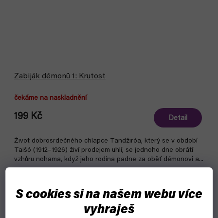
Zabiják démonů 1: Krutost
čekáme na naskladnění
199 Kč
Detail
Život dobrosrdečného chlapce Tandžiróa, který se v období
Taišó (1912–1926) živí prodejem uhlí, se jednoho dne obrátí
vzhůru nohama, když jeho rodina padne za oběť démonovi a...
S cookies si na našem webu více
vyhraješ