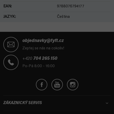
EAN
:
9788076794177
JAZYK
:
Čeština
Z
á
objednavky@fyft.cz
p
Zeptej se nás na cokoliv!
a
t
+420
704 265 150
í
Po-Pá 8:00 - 16:00
ZÁKAZNICKÝ SERVIS