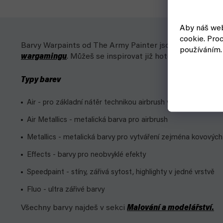
Aby náš web
cookie.
Proc
Barvy Warpaints od The Army Painter jsou kvalitní akrylo
používáním.
wargamingu
. Můžeš se inspirovat již hotovým schémate
Typy barev
Air - pro základní nátěr technikou airbrush v různých odstín
Air Metallics - metalická barva pro airbrush
Metallics - metalická barvy pro vytváření zejména kovových
Effects - barvy pro neobvyklé efekty
Speedpaint - stíny, zářivá sytost, highlighty v jedné vrstvě
Fluo - ultra zářivé barvy
Všechny barvy najdeš v sekci
Malování a modelářství.