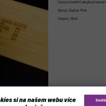
Vysoce kvalitní akrylová
barva 
Barva: Zephyr Pink
Objem: 18ml
kies si na našem webu více
Souhl