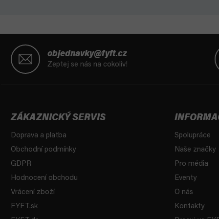
Z
á
objednavky@fyft.cz
p
Zeptej se nás na cokoliv!
a
t
í
ZÁKAZNICKÝ SERVIS
INFORMA
Doprava a platba
Spolupráce
Obchodní podmínky
Naše značky
GDPR
Pro média
Hodnocení obchodu
Eventy
Vrácení zboží
O nás
FYFT.sk
Kontakty