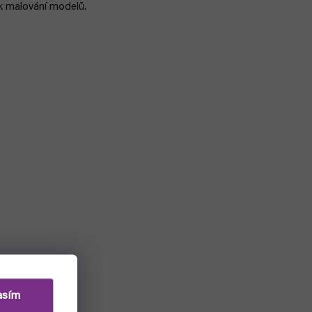
k malování modelů.
asím