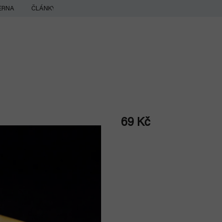
ERNA
ČLÁNKY
69 Kč
Měrná
cena: