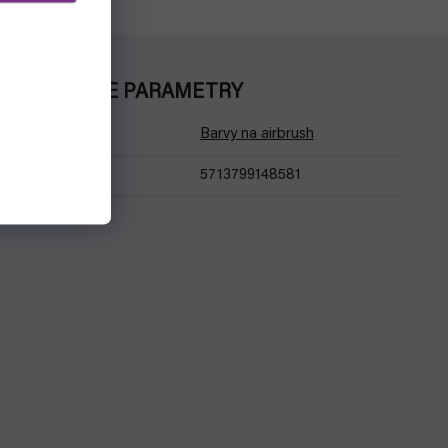
DOPLŇKOVÉ PARAMETRY
Kategorie
:
Barvy na airbrush
EAN
:
5713799148581