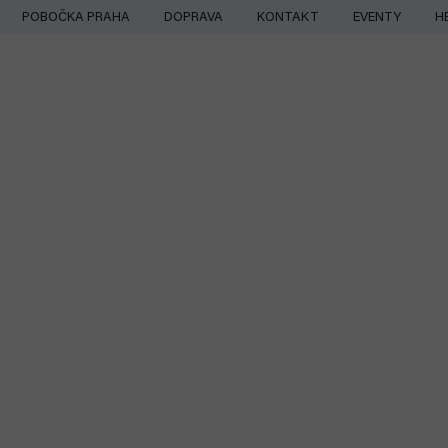
Přejít
POBOČKA PRAHA
DOPRAVA
KONTAKT
EVENTY
H
na
obsah