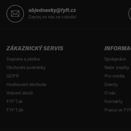
Z
á
objednavky@fyft.cz
p
Zeptej se nás na cokoliv!
a
t
í
ZÁKAZNICKÝ SERVIS
INFORMA
Doprava a platba
Spolupráce
Obchodní podmínky
Naše značky
GDPR
Pro média
Hodnocení obchodu
Eventy
Vrácení zboží
O nás
FYFT.sk
Kontakty
FYFT.de
Pracuj ve FY