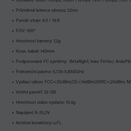
Rozlišení: 1080P/60fps, 1080P/120fps, 720P/120fps, 720P
Průměrná latence obrazu: 22ms
Poměr stran: 4:3 / 16:9
FOV: 160°
Hmotnost kamery: 7,2g
Koax. kabel: 140mm
Podporované FC systémy: Betaflight; Inav; Fettec; ArduPilo
Frekvenční pásmo: 5,725-5,850GHz
Vysílací výkon: FCC:<30dBm;CE:<14dBm;SRRC:<20dBm; 
Vnitřní paměť: 32 GB
Hmotnost video vysílače: 15,4g
Napájení: 6-25,2V
Anténní konektory: u.FL