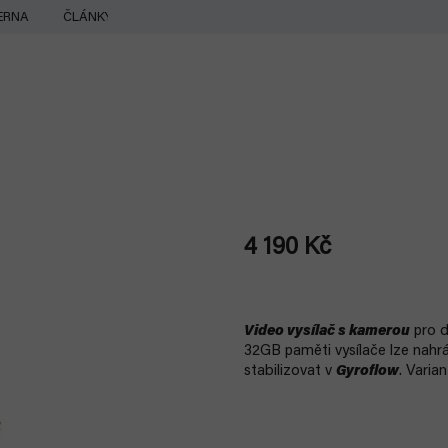
ERNA
ČLÁNKY
4 190 Kč
Měrná
cena:
Video vysílač s kamerou
pro d
32GB paměti vysílače lze nahr
stabilizovat v
Gyroflow
. Varia