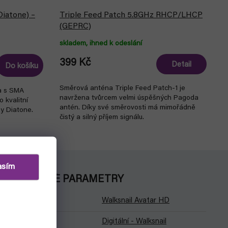
iatone) –
Triple Feed Patch 5.8GHz RHCP/LHCP
(GEPRC)
skladem, ihned k odeslání
399 Kč
Detail
Do košíku
Směrová anténa Triple Feed Patch-1 je
a s SMA
navržena tvůrcem velmi úspěšných Pagoda
 kvalitní
antén. Díky své směrovosti má mimořádně
my Diatone.
čistý a silný příjem signálu.
asím
DOPLŇKOVÉ PARAMETRY
Kategorie
:
Walksnail Avatar HD
Video přenos
:
Digitální - Walksnail