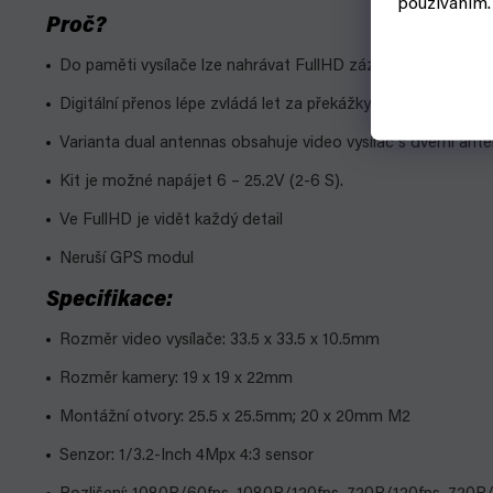
používáním.
Proč?
Do paměti vysílače lze nahrávat FullHD záznamy s gyrodaty
Digitální přenos lépe zvládá let za překážky
Varianta dual antennas obsahuje video vysílač s dvěmi ant
Kit je možné napájet 6 – 25.2V (2-6 S).
Ve FullHD je vidět každý detail
Neruší GPS modul
Specifikace:
Rozměr video vysílače: 33.5 x 33.5 x 10.5mm
Rozměr kamery: 19 x 19 x 22mm
Montážní otvory: 25.5 x 25.5mm; 20 x 20mm M2
Senzor: 1/3.2-Inch 4Mpx 4:3 sensor