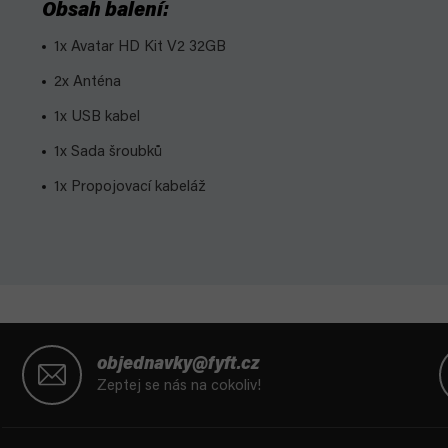
Obsah balení:
1x Avatar HD Kit V2 32GB
2x Anténa
1x USB kabel
1x Sada šroubků
1x Propojovací kabeláž
Z
á
objednavky@fyft.cz
p
Zeptej se nás na cokoliv!
a
t