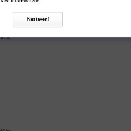
 Více informací
zde
.
 a následně je možné záběry stabilizovat v Gyroflow.
Nastavení
énami.