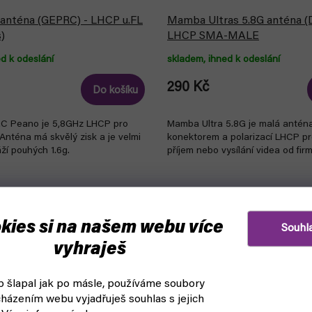
 anténa (GEPRC) - LHCP u.FL
Mamba Ultras 5.8G anténa (D
)
LHCP SMA-MALE
d k odeslání
skladem, ihned k odeslání
290 Kč
Do košíku
C Peano je 5,8GHz LHCP pro
Mamba Ultra 5.8G je malá antén
Anténa má skvělý zisk a je velmi
konektorem a polarizací LHCP pro
ží pouhých 1.6g.
příjem nebo vysílání videa od fir
kies si na našem webu více
Souhl
vyhraješ
světa FPV s vysokým rozlišením.
 šlapal jak po másle, používáme soubory
házením webu vyjadřuješ souhlas s jejich