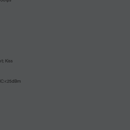
/60fps
t; Kiss
MIC:<25dBm