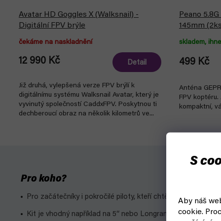
Avatar HD Goggles X (Walksnail) -
Peano 5.8G
Digitální FPV brýle
145mm (2ks
čekáme na naskladnění
skladem, ihne
12 990 Kč
499 Kč
Detail
Již druhá, vylepšená verze FPV brýlí k
Anténa GEPR
digitálnímu systému Walksnail Avatar, který je
FPV koptéru. 
vyvinutý společností CaddxFPV. Poskytnou ti
kompaktní, vá
dechberoucí obraz na několik kilometrů ve...
S coo
Pro koho?
Pro začátečníky i pokročilé piloty, kteří chtějí vstoupit do 
Aby náš web
cookie.
Proc
Kit je vhodný například na 5‘‘ nebo Longrange stroje