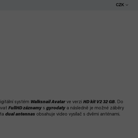
CZK
igitální systém
Walksnail Avatar
ve verzi
HD kit V2 32 GB
. Do
ávat
FullHD záznamy
s
gyrodaty
a následně je možné záběry
nta
dual antennas
obsahuje video vysílač s dvěmi anténami.