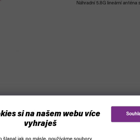
Náhradní 5.8G lineární anténa
kies si na našem webu více
Souhl
vyhraješ
 šlapal jak po másle, používáme soubory