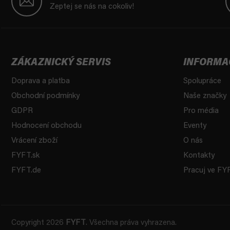
p
Zeptej se nás na cokoliv!
a
t
í
ZÁKAZNICKÝ SERVIS
INFORMA
Doprava a platba
Spolupráce
Obchodní podmínky
Naše značky
GDPR
Pro média
Hodnocení obchodu
Eventy
Vrácení zboží
O nás
FYFT.sk
Kontakty
FYFT.de
Pracuj ve FY
Copyright 2026
FYFT
. Všechna práva vyhrazena.