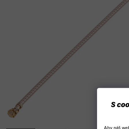
S coo
Aby náš web