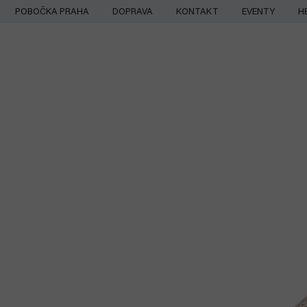
Přejít
POBOČKA PRAHA
DOPRAVA
KONTAKT
EVENTY
H
na
obsah