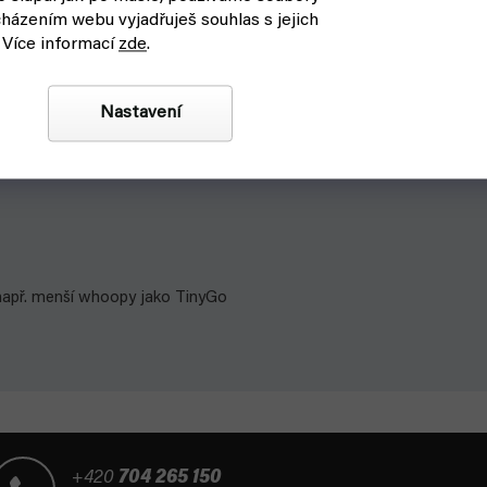
házením webu vyjadřuješ souhlas s jejich
 Více informací
zde
.
Nastavení
- např. menší whoopy jako TinyGo
+420
704 265 150