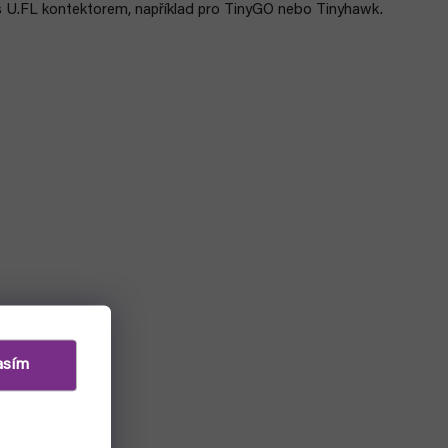
 s U.FL kontektorem, například pro TinyGO nebo Tinyhawk.
asím