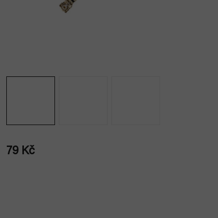
79 Kč
Měrná
cena: