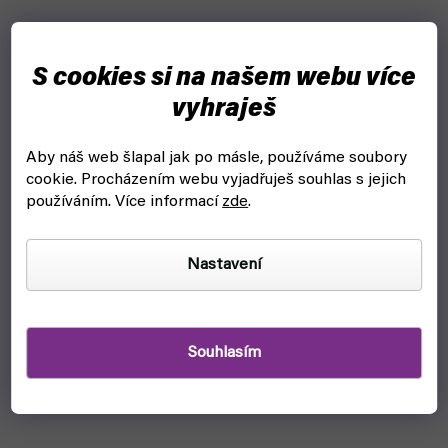
S cookies si na našem webu více
vyhraješ
Aby náš web šlapal jak po másle, používáme soubory
cookie.
Procházením webu vyjadřuješ souhlas s jejich
používáním. Více informací
zde
.
TinyGo rám GEP-TG (GEPRC)
Nastavení
skladem, ihned k odeslání
390 Kč
Do košíku
Souhlasím
Rám GEP-TG na opravu tvého nabouraného TinyGo od
GEPRC