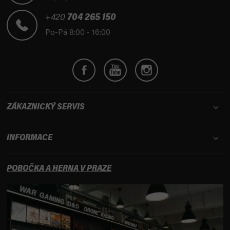
a
t
+420
704 265 150
í
Po-Pá 8:00 - 16:00
ZÁKAZNICKÝ SERVIS
INFORMACE
POBOČKA A HERNA V PRAZE