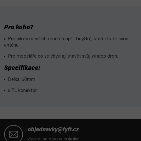
Pro koho?
Pro piloty menších dronů (např.: TinyGo), kteří ztratili svou
anténu.
Pro modeláře co se chystají stavět svůj whoop dron.
Specifikace:
Délka: 50mm
u.FL konektor
Z
á
objednavky@fyft.cz
p
Zeptej se nás na cokoliv!