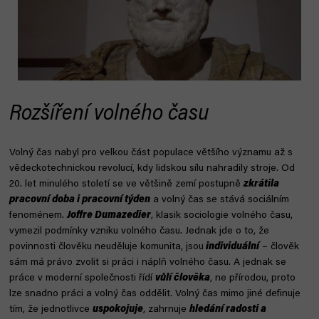
Rozšíření volného času
Volný čas nabyl pro velkou část populace většího významu až s
vědeckotechnickou revolucí, kdy lidskou sílu nahradily stroje. Od
20. let minulého století se ve většině zemí postupně
zkrátila
pracovní doba i pracovní týden
a volný čas se stává sociálním
fenoménem.
Joffre Dumazedier
, klasik sociologie volného času,
vymezil podmínky vzniku volného času. Jednak jde o to, že
povinnosti člověku neuděluje komunita, jsou
individuální
– člověk
sám má právo zvolit si práci i náplň volného času. A jednak se
práce v moderní společnosti řídí
vůlí člověka
, ne přírodou, proto
lze snadno práci a volný čas oddělit. Volný čas mimo jiné definuje
tím, že jednotlivce
uspokojuje
, zahrnuje
hledání radosti a