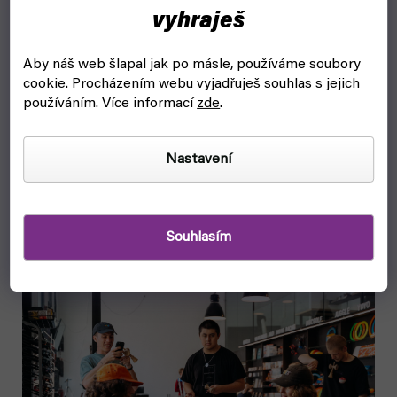
vyhraješ
Zejména to, jak tráví volný čas
mládež
, je významné pro rozvoj
společnosti: urychlí se tak rozvoj
specifických schopností
a
Aby náš web šlapal jak po másle, používáme soubory
zároveň se potlačuje rozvoj negativních sociálních rysů. Volný čas
cookie.
Procházením webu vyjadřuješ souhlas s jejich
tak pak má i
ekonomický význam
. Podněcování jejich zájmové
používáním. Více informací
zde
.
činnosti tvoří i předpoklad pro budoucí profesionální orientaci.
Nastavení
Tip:
Nejen pro mládež pořádáme spoustu
eventů
u nás
na pobočce v Praze. Každý všední den se u nás pořádají
srazy komunit okolo různých hobby a o víkendech větší
soutěže.
Souhlasím