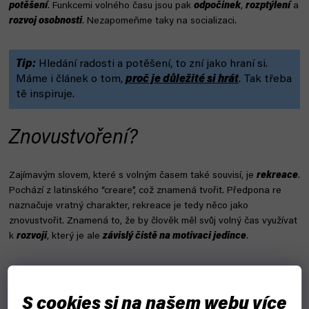
potěšení
. Funkcemi volného času jsou pak
odpočinek
,
rozptýlení
a
rozvoj osobnosti
. Nezapomeňme taky na socializaci.
Tip:
Hledání radosti a potěšení, to zní jako hraní si.
Máme i článek o tom,
proč je důležité si hrát
. Tak třeba
tě inspiruje.
Znovustvoření?
Zajímavým slovem, které s volným časem také souvisí, je
rekreace
.
Pochází z latinského “creare”, což znamená tvořit. Předpona re
naznačuje vratný charakter, rekreace je tedy něco jako
znovustvořit. Znamená to, že by člověk měl svůj volný čas využívat
k
rozvoji
, který je ale
závislý čistě na motivaci jedince
.
Význam volného času pro
společnost
S cookies si na našem webu více