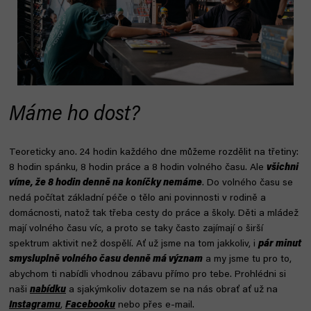
Máme ho dost?
Teoreticky ano. 24 hodin každého dne můžeme rozdělit na třetiny:
8 hodin spánku, 8 hodin práce a 8 hodin volného času. Ale
všichni
víme, že 8 hodin denně na koníčky nemáme
. Do volného času se
nedá počítat základní péče o tělo ani povinnosti v rodině a
domácnosti, natož tak třeba cesty do práce a školy. Děti a mládež
mají volného času víc, a proto se taky často zajímají o širší
spektrum aktivit než dospělí. Ať už jsme na tom jakkoliv, i
pár minut
smysluplně volného času denně má význam
a my jsme tu pro to,
abychom ti nabídli vhodnou zábavu přímo pro tebe. Prohlédni si
naši
nabídku
a sjakýmkoliv dotazem se na nás obrať ať už na
Instagramu
,
Facebooku
nebo přes e-mail.