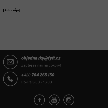
[Autor-Ája]
Z
á
objednavky@fyft.cz
p
Zeptej se nás na cokoliv!
a
t
+420
704 265 150
í
Po-Pá 8:00 - 16:00