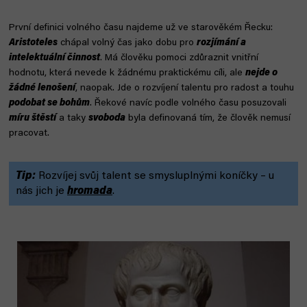
První definici volného času najdeme už ve starověkém Řecku:
Aristoteles
chápal volný čas jako dobu pro
rozjímání a
intelektuální činnost
. Má člověku pomoci zdůraznit vnitřní
hodnotu, která nevede k žádnému praktickému cíli, ale
nejde o
žádné lenošení
, naopak. Jde o rozvíjení talentu pro radost a touhu
podobat se bohům
. Řekové navíc podle volného času posuzovali
míru štěstí
a taky
svoboda
byla definovaná tím, že člověk nemusí
pracovat.
Tip:
Rozvíjej svůj talent se smysluplnými koníčky – u
nás jich je
hromada
.