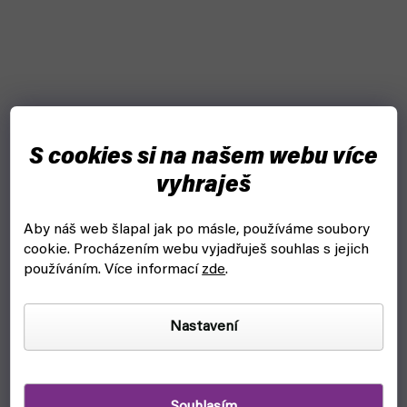
S cookies si na našem webu více
vyhraješ
Aby náš web šlapal jak po másle, používáme soubory
TAKER F405 BLS 50A STACK (GEPRC) - 50A 6S
cookie.
Procházením webu vyjadřuješ souhlas s jejich
používáním. Více informací
zde
.
skladem, ihned k odeslání
1 690 Kč
Do košíku
Nastavení
GEPRC TAKER F405 BLS 50A STACK je cenově dostupné
kombo 50A regulátoru a řídící jednotky s procesorem
F405. Řídicí jednotka disponuje konektory pro...