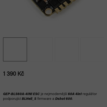
1 390 Kč
Měrná
cena:
GEP-BLS60A-4IN1 ESC
je nejmodernější
60A 4in1
regulátor
podporující
BLHeli_S
firmware a
Dshot 600
.