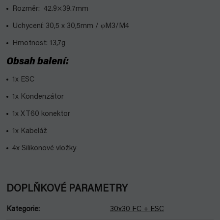
Rozměr: 42.9×39.7mm
Uchycení: 30,5 x 30,5mm /
φ
M3/M4
Hmotnost: 13,7g
Obsah balení:
1x ESC
1x Kondenzátor
1x XT60 konektor
1x Kabeláž
4x Silikonové vložky
DOPLŇKOVÉ PARAMETRY
Kategorie
:
30x30 FC + ESC