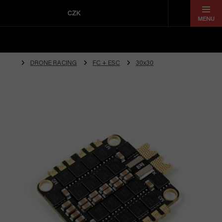
Přejít
na
CZK
obsah
DRONE RACING
FC + ESC
30x30