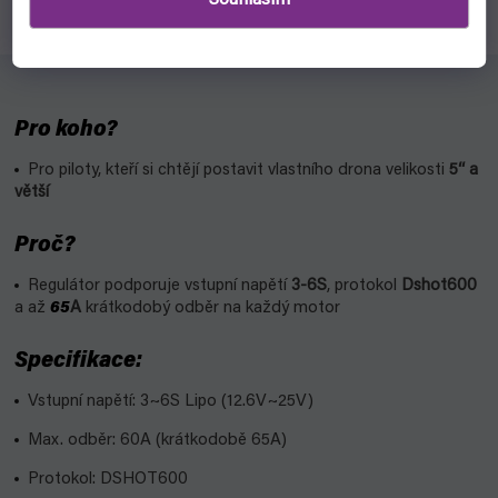
Souhlasím
Pro koho?
Pro piloty, kteří si chtějí postavit vlastního drona velikosti
5“ a
větší
Proč?
Regulátor podporuje vstupní napětí
3-6S
, protokol
Dshot600
a až
65
A
krátkodobý odběr na každý motor
Specifikace:
Vstupní napětí: 3~6S Lipo (12.6V~25V)
Max. odběr: 60A (krátkodobě 65A)
Protokol: DSHOT600