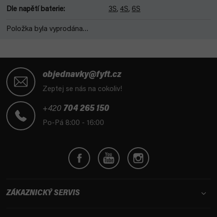
Dle napětí baterie
:
3S
,
4S
,
6S
Položka byla vyprodána…
Z
á
objednavky@fyft.cz
p
Zeptej se nás na cokoliv!
a
t
+420
704 265 150
í
Po-Pá 8:00 - 16:00
ZÁKAZNICKÝ SERVIS