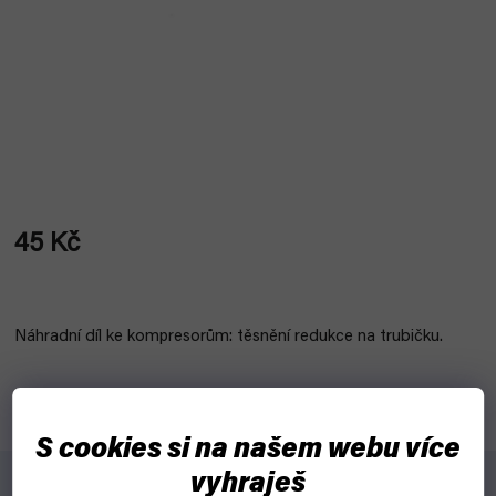
45 Kč
Měrná
cena:
Náhradní díl ke kompresorům: těsnění redukce na trubičku.
S cookies si na našem webu více
vyhraješ