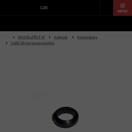
Přejít
na
CZK
obsah
MODELÁŘSTVÍ
Airbrush
Kompresory
Další díly ke kompresorům