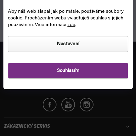
Náhradní díl ke kompresorům: těsnění redukce na
trubičku.
Aby náš web šlapal jak po másle, používáme soubory
cookie.
Procházením webu vyjadřuješ souhlas s jejich
používáním. Více informací
zde
.
Nastavení
Z
á
objednavky@fyft.cz
p
Zeptej se nás na cokoliv!
a
Souhlasím
t
+420
704 265 150
í
Po-Pá 8:00 - 16:00
ZÁKAZNICKÝ SERVIS