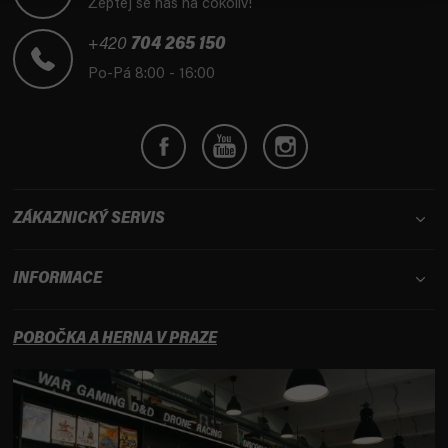
Zeptej se nás na cokoliv!
a
t
+420
704 265 150
í
Po-Pá 8:00 - 16:00
ZÁKAZNICKÝ SERVIS
INFORMACE
POBOČKA A HERNA V PRAZE