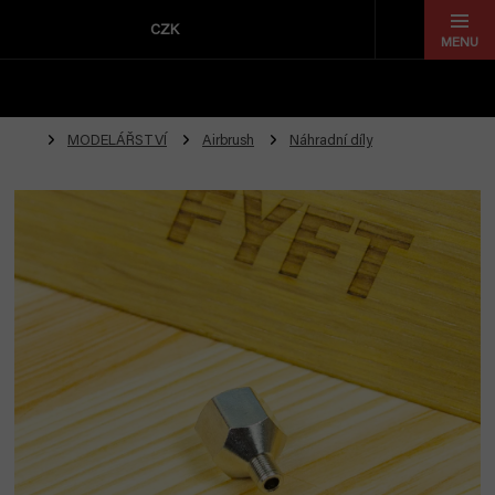
Přejít
na
CZK
obsah
MODELÁŘSTVÍ
Airbrush
Náhradní díly