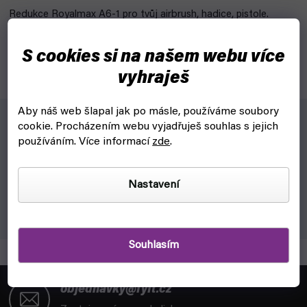
Redukce Royalmax A6-1 pro tvůj airbrush, hadice, pistole.
Samice G1/8 - samec M5
S cookies si na našem webu více
vyhraješ
Aby náš web šlapal jak po másle, používáme soubory
cookie.
Procházením webu vyjadřuješ souhlas s jejich
používáním. Více informací
zde
.
Vlastnosti:
Vnitřní závit (samice): G1/8
Nastavení
Vnější závit (samec): M5
Souhlasím
Z
á
objednavky@fyft.cz
p