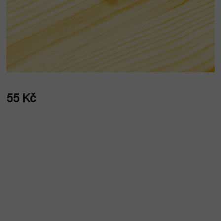
55 Kč
Měrná
cena: