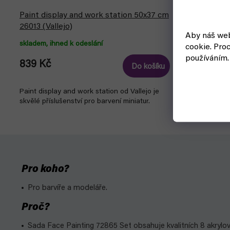
Paint display and work station 50x37 cm
Paint displ
26013 (Vallejo)
26011 (Valle
Aby náš web
skladem, ihned k odeslání
skladem, ihne
cookie.
Proc
používáním.
839 Kč
734 Kč
Do košíku
Paint display and work station od Vallejo je
Paint display
skvělé příslušenství pro barvení miniatur.
skvělé přísluš
Pro koho?
Pro barvíře a modeláře.
Proč?
Sada Face Painting 72865 Set obsahuje kvalitních 8 akrylov