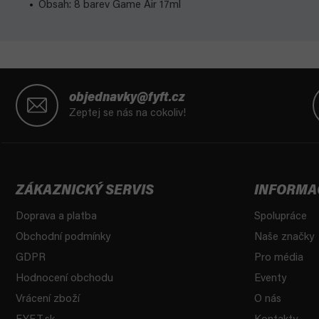
Obsah: 8 barev Game Air 17ml
Z
á
objednavky@fyft.cz
p
Zeptej se nás na cokoliv!
a
t
í
ZÁKAZNICKÝ SERVIS
INFORMA
Doprava a platba
Spolupráce
Obchodní podmínky
Naše značky
GDPR
Pro média
Hodnocení obchodu
Eventy
Vrácení zboží
O nás