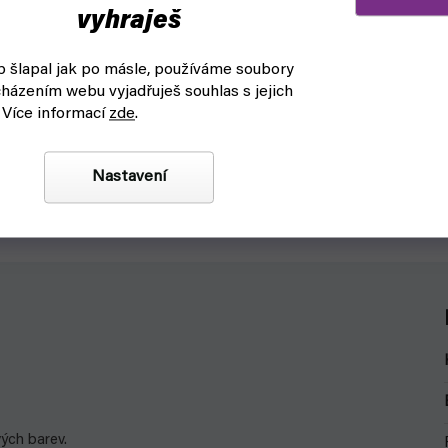
vyhraješ
ay and work station 40x30 cm
Vallejo 71361 Airbrush Thinn
jo)
 šlapal jak po másle, používáme soubory
d k odeslání
čekáme na naskladnění
házením webu vyjadřuješ souhlas s jejich
 Více informací
zde
.
145 Kč
Do košíku
Vallejo Airbrush Thinner 60ml - ř
Nastavení
 and work station od Vallejo je
kapátkem Označení: 71.361
enství pro barvení miniatur.
ých barev.