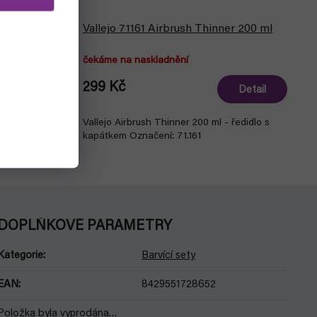
er 60ml
Vallejo 71161 Airbrush Thinner 200 ml
čekáme na naskladnění
299 Kč
Detail
Detail
edidlo s
Vallejo Airbrush Thinner 200 ml - ředidlo s
kapátkem Označení: 71.161
DOPLŇKOVÉ PARAMETRY
Kategorie
:
Barvící sety
EAN
:
8429551728652
Položka byla vyprodána…