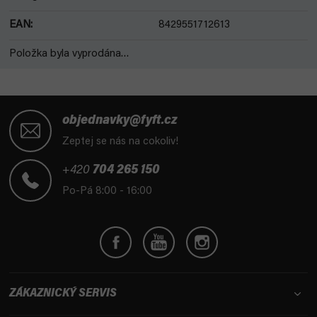
EAN
:
8429551712613
Položka byla vyprodána…
Z
á
objednavky@fyft.cz
p
Zeptej se nás na cokoliv!
a
t
+420
704 265 150
í
Po-Pá 8:00 - 16:00
ZÁKAZNICKÝ SERVIS