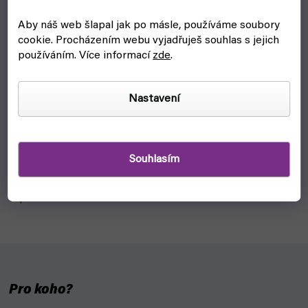
Aby náš web šlapal jak po másle, používáme soubory
cookie.
Procházením webu vyjadřuješ souhlas s jejich
používáním. Více informací
zde
.
Sada barev Game Air Face Painting Set 72865
Nastavení
(Vallejo)
čekáme na naskladnění
519 Kč
Detail
Souhlasím
Set 8 barev Game Air Face Painting Vallejo 72.865 navržený
pro techniku airbrush.
Pro koho?