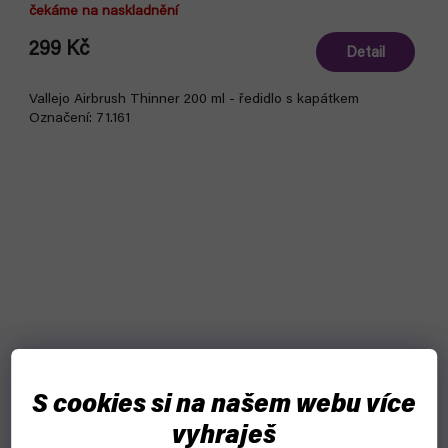
čekáme na naskladnění
299 Kč
Detail
Vallejo Airbrush Thinner 200 ml - ředidlo s kapátkem
Označení: 71.161
S cookies si na našem webu více
vyhraješ