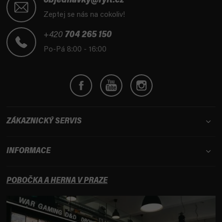
á
objednavky@fyft.cz
p
Zeptej se nás na cokoliv!
a
t
+420
704 265 150
í
Po-Pá 8:00 - 16:00
ZÁKAZNICKÝ SERVIS
INFORMACE
POBOČKA A HERNA V PRAZE