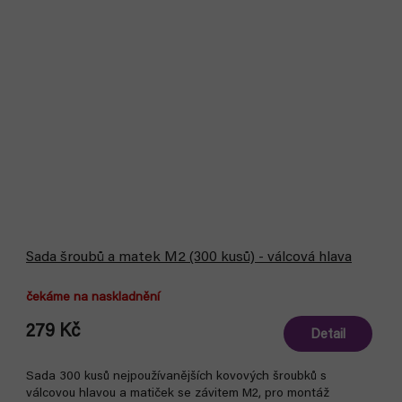
Sada šroubů a matek M2 (300 kusů) - válcová hlava
čekáme na naskladnění
279 Kč
Detail
Sada 300 kusů nejpoužívanějších kovových šroubků s
válcovou hlavou a matiček se závitem M2, pro montáž