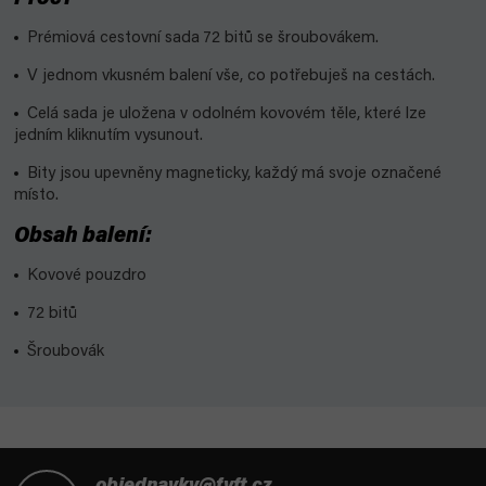
Prémiová cestovní sada
72 bitů se šroubovákem.
V jednom vkusném balení vše, co potřebuješ na cestách.
Celá sada je uložena v odolném kovovém těle, které lze
jedním kliknutím vysunout.
Bity jsou upevněny magneticky, každý má svoje označené
místo.
Obsah balení:
Kovové pouzdro
72 bitů
Šroubovák
Z