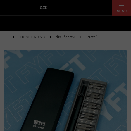
Přejít
na
CZK
obsah
DRONE RACING
Příslušenství
Ostatní