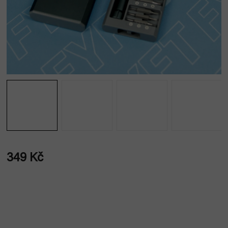
349 Kč
Měrná
cena: