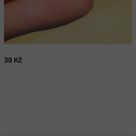
39 Kč
Měrná
cena: