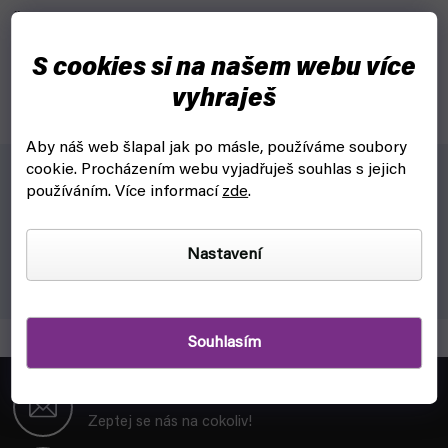
Špičatý teflonový těsnící kroužek jehly pro airbrush pistole řady
AB130 Royalmax.
S cookies si na našem webu více
vyhraješ
Aby náš web šlapal jak po másle, používáme soubory
cookie.
Procházením webu vyjadřuješ souhlas s jejich
používáním. Více informací
zde
.
Vlastnosti:
špičatý teflonový těsnící kroužek vedení jehly pro řadu pistolí
Nastavení
AB130 Royalmax.
Souhlasím
Z
á
objednavky@fyft.cz
p
Zeptej se nás na cokoliv!
a