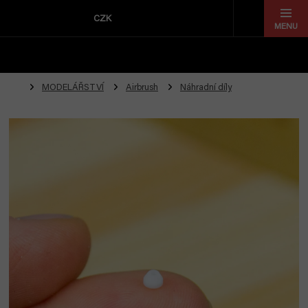
Přejít
na
CZK
obsah
MODELÁŘSTVÍ
Airbrush
Náhradní díly