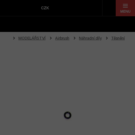
Přejít
na
CZK
obsah
MODELÁŘSTVÍ
Airbrush
Náhradní díly
Těsnění