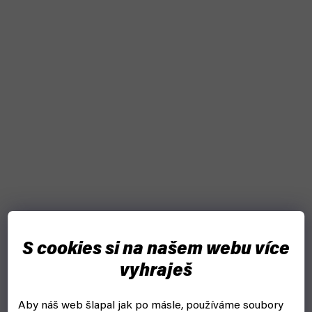
S cookies si na našem webu více
Jehla Royalmax AB-36 pro AB116 0,5 mm
vyhraješ
skladem, ihned k odeslání
Aby náš web šlapal jak po másle, používáme soubory