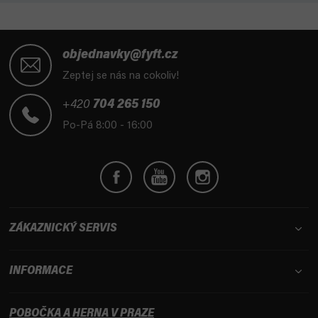
Z
á
objednavky@fyft.cz
p
Zeptej se nás na cokoliv!
a
t
+420
704 265 150
í
Po-Pá 8:00 - 16:00
ZÁKAZNICKÝ SERVIS
INFORMACE
POBOČKA A HERNA V PRAZE