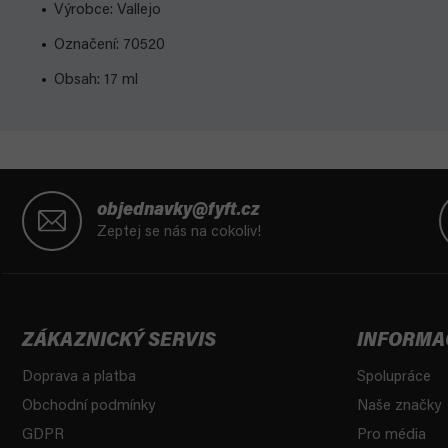
Výrobce: Vallejo
Označení: 70520
Obsah: 17 ml
Z
á
objednavky@fyft.cz
p
Zeptej se nás na cokoliv!
a
t
í
ZÁKAZNICKÝ SERVIS
INFORMA
Doprava a platba
Spolupráce
Obchodní podmínky
Naše značky
GDPR
Pro média