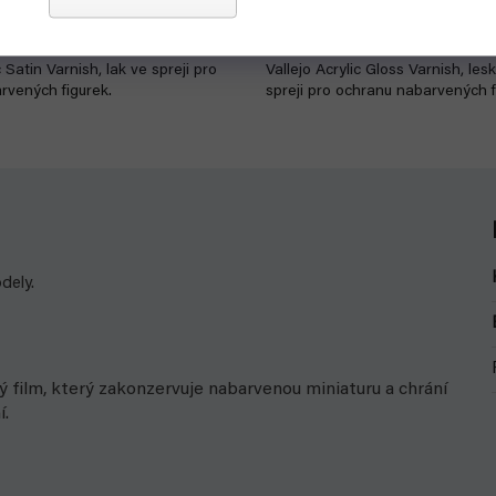
279 Kč
Detail
c Satin Varnish, lak ve spreji pro
Vallejo Acrylic Gloss Varnish, lesk
rvených figurek.
spreji pro ochranu nabarvených f
dely.
ký film, který zakonzervuje nabarvenou miniaturu a chrání
í.