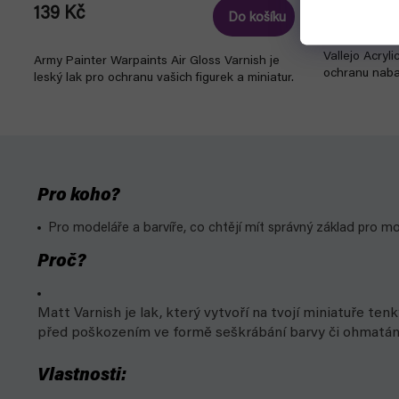
279 Kč
139 Kč
Do košíku
Vallejo Acryli
Army Painter Warpaints Air Gloss Varnish je
ochranu naba
leský lak pro ochranu vašich figurek a miniatur.
Pro koho?
Pro modeláře a barvíře, co chtějí mít správný základ pro mo
Proč?
Matt Varnish je lak, který vytvoří na tvojí miniatuře ten
před poškozením ve formě seškrábání barvy či ohmatán
Vlastnosti: