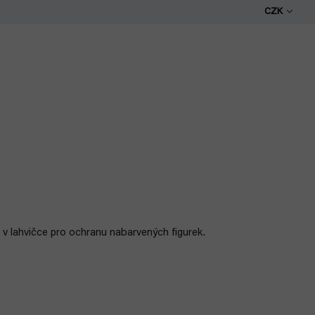
CZK
k v lahvičce pro ochranu nabarvených figurek.