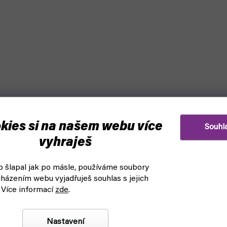
kies si na našem webu více
Souhl
vyhraješ
 šlapal jak po másle, používáme soubory
házením webu vyjadřuješ souhlas s jejich
y - Acrylic Satin Varnish
Vallejo Spray - Acrylic Gloss 
 Více informací
zde
.
2
400ml 28530
askladnění
čekáme na naskladnění
Nastavení