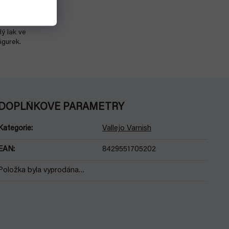
Detail
lý lak ve
igurek.
DOPLŇKOVÉ PARAMETRY
Kategorie
:
Vallejo Varnish
EAN
:
8429551705202
Položka byla vyprodána…