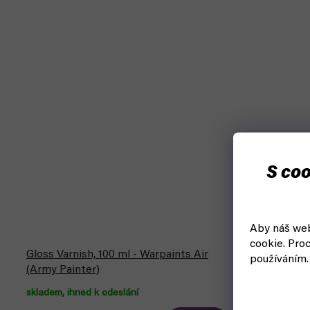
S coo
Aby náš web
cookie.
Proc
Gloss Varnish, 100 ml - Warpaints Air
Vallejo Spra
používáním.
(Army Painter)
400ml 2853
skladem, ihned k odeslání
čekáme na n