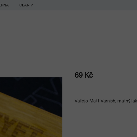
ERNA
ČLÁNKY
69 Kč
Měrná
cena:
Vallejo Matt Varnish, matný la