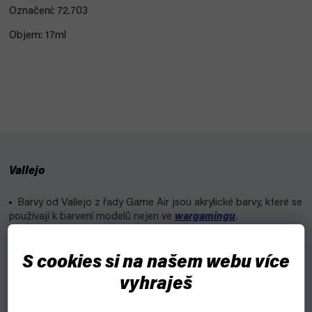
Označení: 72.703
Objem: 17ml
Vallejo
Barvy od Vallejo z řady Game Air jsou akrylické barvy, které se
používají k barvení modelů nejen ve
wargamingu
.
Můžeš se inspirovat již hotovým schématem a nebo zapojit
vlastní fantazii.
S cookies si na našem webu více
vyhraješ
Pro koho?