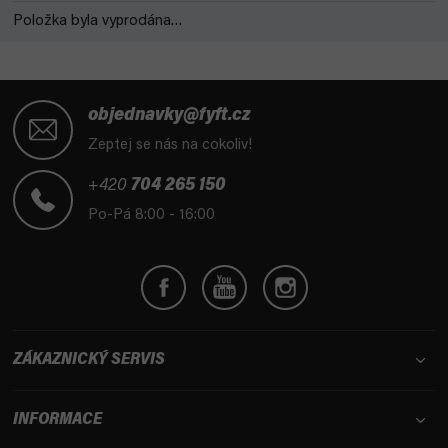
Položka byla vyprodána…
Z
á
objednavky@fyft.cz
p
Zeptej se nás na cokoliv!
a
t
+420
704 265 150
í
Po-Pá 8:00 - 16:00
ZÁKAZNICKÝ SERVIS
INFORMACE