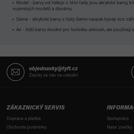
Model - barvy od Vallejo z této řady jsou akrylické barvy, k
vojenských modelů a diorámy.
Game - akrylické barvy z řady Game naopak bývají více zářivé,
Air - řidší barvy vhodné pro techniku airbrush, ale používají 
Z
á
objednavky@fyft.cz
p
Zeptej se nás na cokoliv!
a
t
í
ZÁKAZNICKÝ SERVIS
INFORMA
Doprava a platba
Spolupráce
Obchodní podmínky
Naše značky