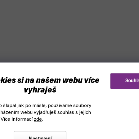
kies si na našem webu více
Souhl
vyhraješ
 šlapal jak po másle, používáme soubory
házením webu vyjadřuješ souhlas s jejich
arvy a štětce: AV Corner
Vallejo Spray Color - Black 
 Více informací
zde
.
26008 (Vallejo)
askladnění
čekáme na naskladnění