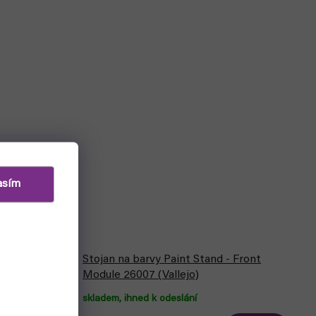
asím
Stojan na barvy Paint Stand - Front
400ml 28012
Module 26007 (Vallejo)
skladem, ihned k odeslání