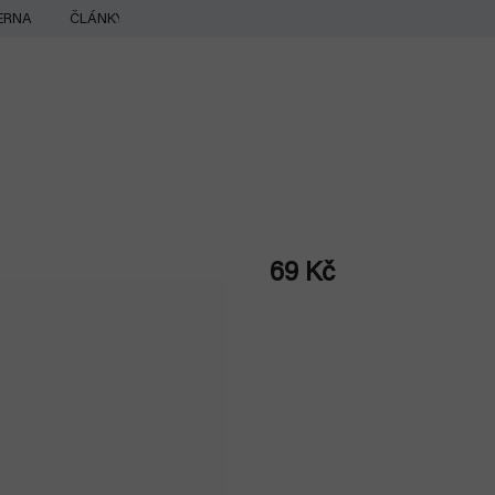
ERNA
ČLÁNKY
69 Kč
Měrná
cena: