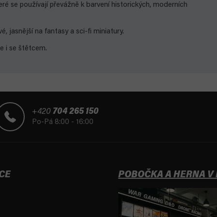
teré se používají převážně k barvení historických, moderních
 jasnější na fantasy a sci-fi miniatury.
se i se štětcem.
+420
704 265 150
Po-Pá 8:00 - 16:00
CE
POBOČKA A HERNA V