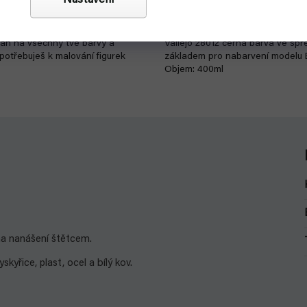
Nastavení
279 Kč
Detail
jan na všechny tvé barvy a
Vallejo 28012 černá barva ve sprej
 potřebuješ k malování figurek
základem pro nabarvení modelu 
Objem: 400ml
 na nanášení štětcem.
yřice, plast, ocel a bílý kov.