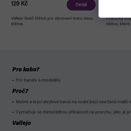
129 Kč
529 Kč
Detail
Vallejo čistič štětců pro obnovení tvaru vlasu
Praktický sto
štětce.
štětce, které
Pro koho?
Pro barvíře a modeláře.
Proč?
Matná a krycí akrylová barva na vodní bázi navržená malíři
Vyznačuje se mimořádnou přilnavostí na povrchu, jako je prysk
Vallejo