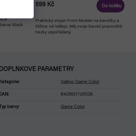
599 Kč
Detail
Do košíku
i je
Praktický stojan Front Module na barvičky a
Barva: Black
štětce od Vallejo. Měj svoje barvící pracoviště
hezky uspořádaný.
DOPLŇKOVÉ PARAMETRY
Kategorie
:
Vallejo Game Color
EAN
:
8429551720038
Typ barvy
:
Game Color