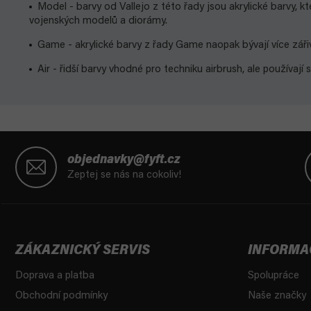
Model - barvy od Vallejo z této řady jsou akrylické barvy, k
vojenských modelů a diorámy.
Game - akrylické barvy z řady Game naopak bývají více zářivé,
Air - řidší barvy vhodné pro techniku airbrush, ale používají 
Z
á
objednavky@fyft.cz
p
Zeptej se nás na cokoliv!
a
t
í
ZÁKAZNICKÝ SERVIS
INFORMA
Doprava a platba
Spolupráce
Obchodní podmínky
Naše značky