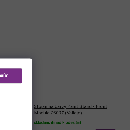
asím
Stojan na barvy Paint Stand - Front
400ml 28012
Module 26007 (Vallejo)
skladem, ihned k odeslání