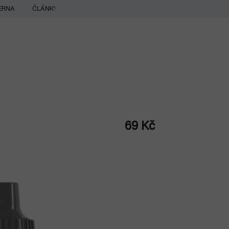
ERNA
ČLÁNKY
69 Kč
Měrná
cena: