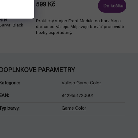
599 Kč
Detail
Do košíku
i je
Praktický stojan Front Module na barvičky a
Barva: Black
štětce od Vallejo. Měj svoje barvící pracoviště
hezky uspořádaný.
DOPLŇKOVÉ PARAMETRY
Kategorie
:
Vallejo Game Color
EAN
:
8429551720601
Typ barvy
:
Game Color