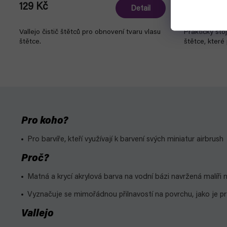
129 Kč
529 Kč
Detail
Vallejo čistič štětců pro obnovení tvaru vlasu
Praktický sto
štětce.
štětce, které
Pro koho?
Pro barvíře, kteří využívají k barvení svých miniatur airbrush
Proč?
Matná a krycí akrylová barva na vodní bázi navržená malíři
Vyznačuje se mimořádnou přilnavostí na povrchu, jako je prysk
Vallejo