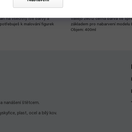
Nastavení
279 Kč
Detail
jan na všechny tvé barvy a
Vallejo 28012 černá barva ve sprej
 potřebuješ k malování figurek
základem pro nabarvení modelu 
Objem: 400ml
 na nanášení štětcem.
yřice, plast, ocel a bílý kov.