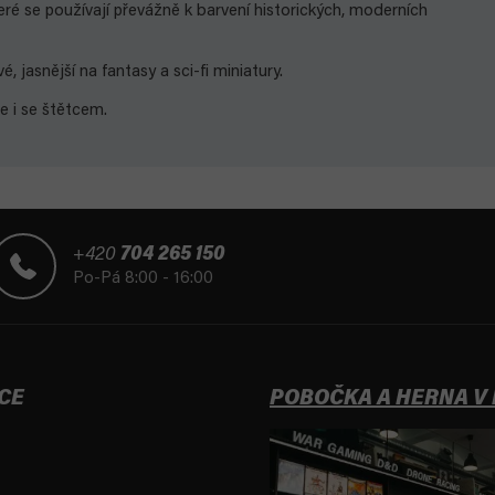
teré se používají převážně k barvení historických, moderních
 jasnější na fantasy a sci-fi miniatury.
se i se štětcem.
+420
704 265 150
Po-Pá 8:00 - 16:00
CE
POBOČKA A HERNA V