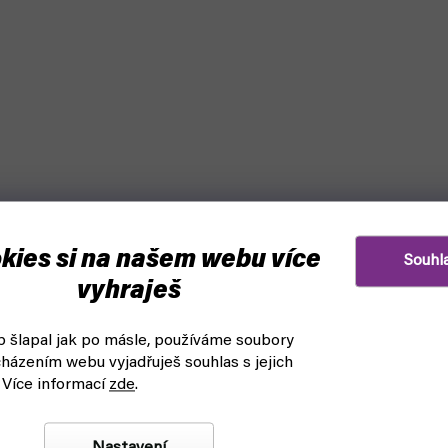
kies si na našem webu více
Souhl
vyhraješ
 šlapal jak po másle, používáme soubory
házením webu vyjadřuješ souhlas s jejich
arvy a štětce: AV Corner
Vallejo Spray Color - Black 
 Více informací
zde
.
26008 (Vallejo)
askladnění
čekáme na naskladnění