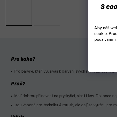
S coo
Aby náš web
cookie.
Proc
používáním.
Pro koho?
Pro barvíře, kteří využívají k barvení svých miniatur airbrush
Proč?
Mají dobrou přilnavost na pryskyřici, plast i kov. Dokonce ne
Jsou vhodné pro techniku Airbrush, ale dají se využít i pro