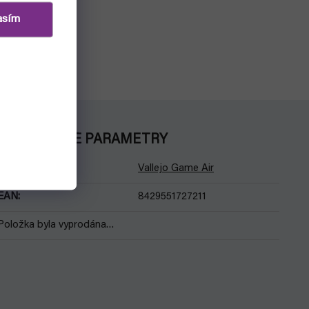
asím
DOPLŇKOVÉ PARAMETRY
Kategorie
:
Vallejo Game Air
EAN
:
8429551727211
Položka byla vyprodána…