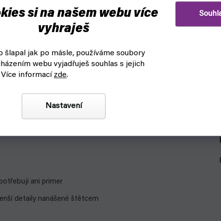
kies si na našem webu více
Souhl
vyhraješ
 šlapal jak po másle, používáme soubory
házením webu vyjadřuješ souhlas s jejich
 Více informací
zde
.
Nastavení
potřebují ani primer
 menší detaily nanášené štětcem