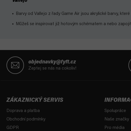
Vallejo
Barvy od Vallejo z řady Game Air jsou akrylické barvy, kter
Můžeš se inspirovat již hotovým schématem a nebo zapojit v
Z
á
objednavky@fyft.cz
p
Zeptej se nás na cokoliv!
a
t
í
ZÁKAZNICKÝ SERVIS
INFORMA
Doprava a platba
Spolupráce
Obchodní podmínky
Naše značky
GDPR
Pro média